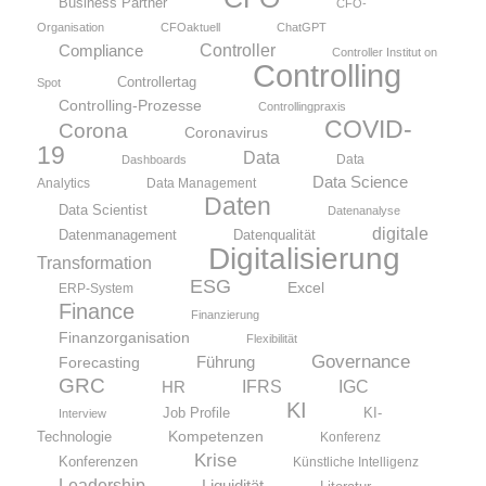
Business Partner
CFO-
Organisation
CFOaktuell
ChatGPT
Compliance
Controller
Controller Institut on
Controlling
Controllertag
Spot
Controlling-Prozesse
Controllingpraxis
COVID-
Corona
Coronavirus
19
Data
Data
Dashboards
Data Science
Analytics
Data Management
Daten
Data Scientist
Datenanalyse
digitale
Datenmanagement
Datenqualität
Digitalisierung
Transformation
ESG
Excel
ERP-System
Finance
Finanzierung
Finanzorganisation
Flexibilität
Governance
Führung
Forecasting
GRC
IFRS
HR
IGC
KI
KI-
Job Profile
Interview
Kompetenzen
Technologie
Konferenz
Krise
Konferenzen
Künstliche Intelligenz
Leadership
Liquidität