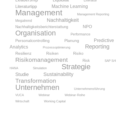
Literatur
Machine Learning
Literaturtipp
Management
Management Reporting
Nachhaltigkeit
Megatrend
NPO
Nachhaltigkeitsberichterstattung
Organisation
Performance
Predictive
Personalcontrolling
Planung
Reporting
Analytics
Prozessoptimierung
Resilienz
Risiken
Risiko
Risikomanagement
Risk
SAP S/4
Strategie
HANA
Simulation
Sustainability
Studie
Transformation
Unternehmen
Unternehmensführung
VUCA
Webinar
Webinar-Reihe
Wirtschaft
Working Capital