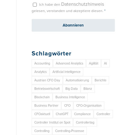
Datenschutzhinweis
Ich habe den
gelesen, verstanden und akzeptiere diesen.
*
Schlagwörter
Accounting
Advanced Analytics
Agilität
AI
Analytics
Artificial Intelligence
Austrian CFO Day
Automatisierung
Berichte
Betriebswirtschaft
Big Data
Bilanz
Blockchain
Business Intelligence
Business Partner
CFO
CFO-Organisation
CFOaktuell
ChatGPT
Compliance
Controller
Controller Institut on Spot
Controllertag
Controlling
Controlling-Prozesse