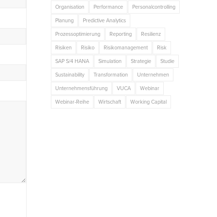
Organisation
Performance
Personalcontrolling
Planung
Predictive Analytics
Prozessoptimierung
Reporting
Resilienz
Risiken
Risiko
Risikomanagement
Risk
SAP S/4 HANA
Simulation
Strategie
Studie
Sustainability
Transformation
Unternehmen
Unternehmensführung
VUCA
Webinar
Webinar-Reihe
Wirtschaft
Working Capital