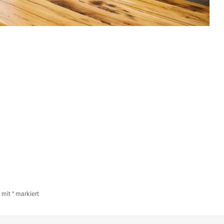
d mit
*
markiert