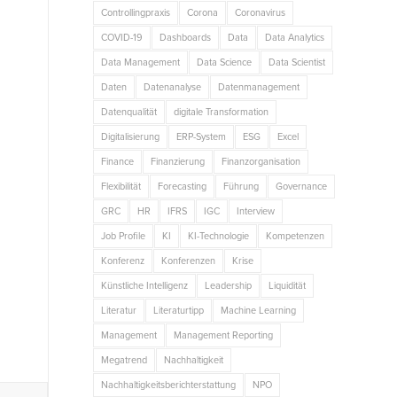
Controllingpraxis
Corona
Coronavirus
COVID-19
Dashboards
Data
Data Analytics
Data Management
Data Science
Data Scientist
Daten
Datenanalyse
Datenmanagement
Datenqualität
digitale Transformation
Digitalisierung
ERP-System
ESG
Excel
Finance
Finanzierung
Finanzorganisation
Flexibilität
Forecasting
Führung
Governance
GRC
HR
IFRS
IGC
Interview
Job Profile
KI
KI-Technologie
Kompetenzen
Konferenz
Konferenzen
Krise
Künstliche Intelligenz
Leadership
Liquidität
Literatur
Literaturtipp
Machine Learning
Management
Management Reporting
Megatrend
Nachhaltigkeit
Nachhaltigkeitsberichterstattung
NPO