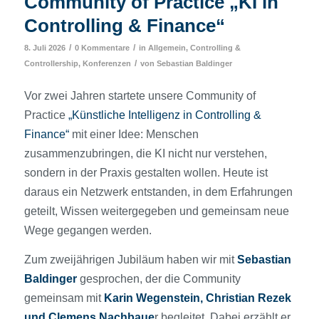
Community of Practice „KI in
Controlling & Finance“
/
/
8. Juli 2026
0 Kommentare
in
Allgemein
,
Controlling &
/
Controllership
,
Konferenzen
von
Sebastian Baldinger
Vor zwei Jahren startete unsere Community of
Practice
„Künstliche Intelligenz in Controlling &
Finance“
mit einer Idee: Menschen
zusammenzubringen, die KI nicht nur verstehen,
sondern in der Praxis gestalten wollen. Heute ist
daraus ein Netzwerk entstanden, in dem Erfahrungen
geteilt, Wissen weitergegeben und gemeinsam neue
Wege gegangen werden.
Zum zweijährigen Jubiläum haben wir mit
Sebastian
Baldinger
gesprochen, der die Community
gemeinsam mit
Karin Wegenstein, Christian Rezek
und
Clemens Nachbaue
r begleitet. Dabei erzählt er,