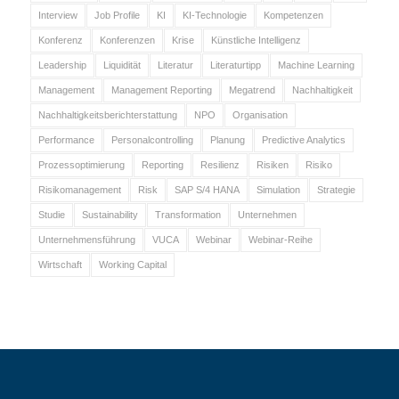
Interview
Job Profile
KI
KI-Technologie
Kompetenzen
Konferenz
Konferenzen
Krise
Künstliche Intelligenz
Leadership
Liquidität
Literatur
Literaturtipp
Machine Learning
Management
Management Reporting
Megatrend
Nachhaltigkeit
Nachhaltigkeitsberichterstattung
NPO
Organisation
Performance
Personalcontrolling
Planung
Predictive Analytics
Prozessoptimierung
Reporting
Resilienz
Risiken
Risiko
Risikomanagement
Risk
SAP S/4 HANA
Simulation
Strategie
Studie
Sustainability
Transformation
Unternehmen
Unternehmensführung
VUCA
Webinar
Webinar-Reihe
Wirtschaft
Working Capital