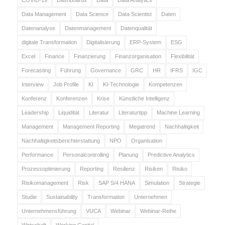
COVID-19
Dashboards
Data
Data Analytics
Data Management
Data Science
Data Scientist
Daten
Datenanalyse
Datenmanagement
Datenqualität
digitale Transformation
Digitalisierung
ERP-System
ESG
Excel
Finance
Finanzierung
Finanzorganisation
Flexibilität
Forecasting
Führung
Governance
GRC
HR
IFRS
IGC
Interview
Job Profile
KI
KI-Technologie
Kompetenzen
Konferenz
Konferenzen
Krise
Künstliche Intelligenz
Leadership
Liquidität
Literatur
Literaturtipp
Machine Learning
Management
Management Reporting
Megatrend
Nachhaltigkeit
Nachhaltigkeitsberichterstattung
NPO
Organisation
Performance
Personalcontrolling
Planung
Predictive Analytics
Prozessoptimierung
Reporting
Resilienz
Risiken
Risiko
Risikomanagement
Risk
SAP S/4 HANA
Simulation
Strategie
Studie
Sustainability
Transformation
Unternehmen
Unternehmensführung
VUCA
Webinar
Webinar-Reihe