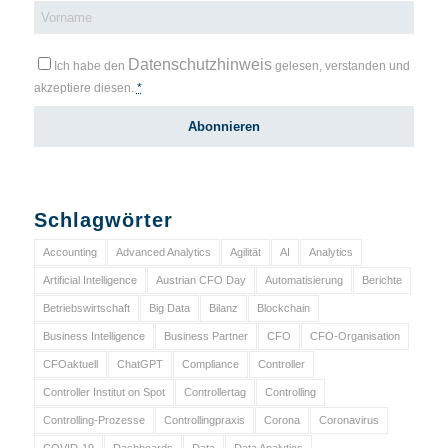
Datenschutzhinweis
Ich habe den
gelesen, verstanden und
akzeptiere diesen.
*
Schlagwörter
Accounting
Advanced Analytics
Agilität
AI
Analytics
Artificial Intelligence
Austrian CFO Day
Automatisierung
Berichte
Betriebswirtschaft
Big Data
Bilanz
Blockchain
Business Intelligence
Business Partner
CFO
CFO-Organisation
CFOaktuell
ChatGPT
Compliance
Controller
Controller Institut on Spot
Controllertag
Controlling
Controlling-Prozesse
Controllingpraxis
Corona
Coronavirus