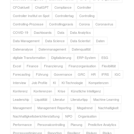
CFOaktuell
ChatGPT
Compliance
Controller
Controller Institut on Spot
Controllertag
Controlling
Controlling-Prozesse
Controllingpraxis
Corona
Coronavirus
COVID-19
Dashboards
Data
Data Analytics
Data Management
Data Science
Data Scientist
Daten
Datenanalyse
Datenmanagement
Datenqualität
digitale Transformation
Digitalisierung
ERP-System
ESG
Excel
Finance
Finanzierung
Finanzorganisation
Flexibilität
Forecasting
Führung
Governance
GRC
HR
IFRS
IGC
Interview
Job Profile
KI
KI-Technologie
Kompetenzen
Konferenz
Konferenzen
Krise
Künstliche Intelligenz
Leadership
Liquidität
Literatur
Literaturtipp
Machine Learning
Management
Management Reporting
Megatrend
Nachhaltigkeit
Nachhaltigkeitsberichterstattung
NPO
Organisation
Performance
Personalcontrolling
Planung
Predictive Analytics
Prozessoptimierung
Reporting
Resilienz
Risiken
Risiko