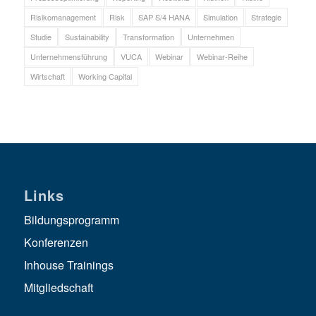
Risikomanagement
Risk
SAP S/4 HANA
Simulation
Strategie
Studie
Sustainability
Transformation
Unternehmen
Unternehmensführung
VUCA
Webinar
Webinar-Reihe
Wirtschaft
Working Capital
Links
Bildungsprogramm
Konferenzen
Inhouse Trainings
Mitgliedschaft