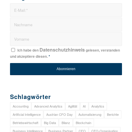
Datenschutzhinweis
Ich habe den
gelesen, verstanden
und akzeptiere diesen.
*
Schlagwörter
Accounting
Advanced Analytics
Agilität
AI
Analytics
Artificial Intelligence
Austrian CFO Day
Automatisierung
Berichte
Betriebswirtschaft
Big Data
Bilanz
Blockchain
Business Intelligence
Business Partner
CFO
CFO-Organisation