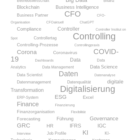
Betriebswirtschaft
Bilanz
Blockchain
Business Intelligence
CFO
Business Partner
CFO-
Organisation
CFOaktuell
ChatGPT
Compliance
Controller
Controller Institut on
Controlling
Controllertag
Spot
Controlling-Prozesse
Controllingpraxis
COVID-
Corona
Coronavirus
19
Data
Data
Dashboards
Data Science
Analytics
Data Management
Daten
Data Scientist
Datenanalyse
digitale
Datenmanagement
Datenqualität
Digitalisierung
Transformation
ESG
Excel
ERP-System
Finance
Finanzierung
Finanzorganisation
Flexibilität
Governance
Führung
Forecasting
GRC
IFRS
HR
IGC
KI
KI-
Job Profile
Interview
Kompetenzen