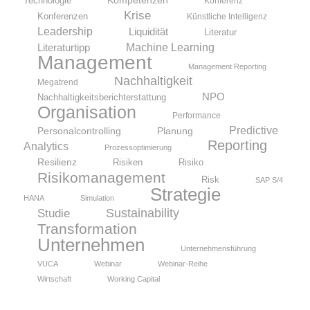
Technologie
Konferenz
Krise
Konferenzen
Künstliche Intelligenz
Leadership
Liquidität
Literatur
Machine Learning
Literaturtipp
Management
Management Reporting
Nachhaltigkeit
Megatrend
NPO
Nachhaltigkeitsberichterstattung
Organisation
Performance
Predictive
Personalcontrolling
Planung
Reporting
Analytics
Prozessoptimierung
Resilienz
Risiken
Risiko
Risikomanagement
Risk
SAP S/4
Strategie
HANA
Simulation
Sustainability
Studie
Transformation
Unternehmen
Unternehmensführung
VUCA
Webinar
Webinar-Reihe
Wirtschaft
Working Capital