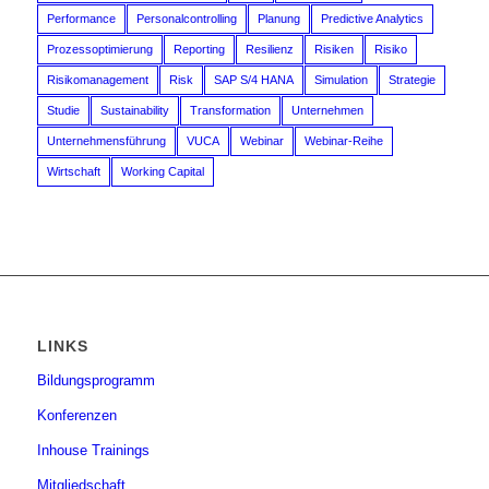
Performance
Personalcontrolling
Planung
Predictive Analytics
Prozessoptimierung
Reporting
Resilienz
Risiken
Risiko
Risikomanagement
Risk
SAP S/4 HANA
Simulation
Strategie
Studie
Sustainability
Transformation
Unternehmen
Unternehmensführung
VUCA
Webinar
Webinar-Reihe
Wirtschaft
Working Capital
LINKS
Bildungsprogramm
Konferenzen
Inhouse Trainings
Mitgliedschaft