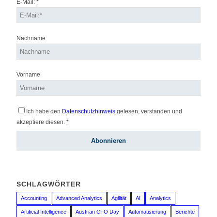
E-Mail:
*
Nachname
Vorname
Ich habe den
Datenschutzhinweis
gelesen, verstanden und
akzeptiere diesen.
*
SCHLAGWÖRTER
Accounting
Advanced Analytics
Agilität
AI
Analytics
Artificial Intelligence
Austrian CFO Day
Automatisierung
Berichte