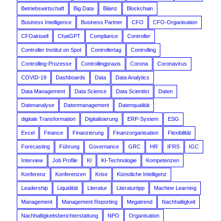
Betriebswirtschaft
Big Data
Bilanz
Blockchain
Business Intelligence
Business Partner
CFO
CFO-Organisation
CFOaktuell
ChatGPT
Compliance
Controller
Controller Institut on Spot
Controllertag
Controlling
Controlling-Prozesse
Controllingpraxis
Corona
Coronavirus
COVID-19
Dashboards
Data
Data Analytics
Data Management
Data Science
Data Scientist
Daten
Datenanalyse
Datenmanagement
Datenqualität
digitale Transformation
Digitalisierung
ERP-System
ESG
Excel
Finance
Finanzierung
Finanzorganisation
Flexibilität
Forecasting
Führung
Governance
GRC
HR
IFRS
IGC
Interview
Job Profile
KI
KI-Technologie
Kompetenzen
Konferenz
Konferenzen
Krise
Künstliche Intelligenz
Leadership
Liquidität
Literatur
Literaturtipp
Machine Learning
Management
Management Reporting
Megatrend
Nachhaltigkeit
Nachhaltigkeitsberichterstattung
NPO
Organisation