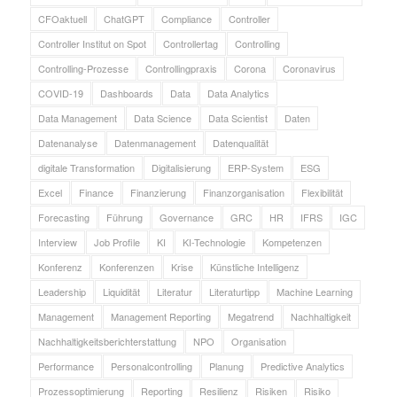
CFOaktuell
ChatGPT
Compliance
Controller
Controller Institut on Spot
Controllertag
Controlling
Controlling-Prozesse
Controllingpraxis
Corona
Coronavirus
COVID-19
Dashboards
Data
Data Analytics
Data Management
Data Science
Data Scientist
Daten
Datenanalyse
Datenmanagement
Datenqualität
digitale Transformation
Digitalisierung
ERP-System
ESG
Excel
Finance
Finanzierung
Finanzorganisation
Flexibilität
Forecasting
Führung
Governance
GRC
HR
IFRS
IGC
Interview
Job Profile
KI
KI-Technologie
Kompetenzen
Konferenz
Konferenzen
Krise
Künstliche Intelligenz
Leadership
Liquidität
Literatur
Literaturtipp
Machine Learning
Management
Management Reporting
Megatrend
Nachhaltigkeit
Nachhaltigkeitsberichterstattung
NPO
Organisation
Performance
Personalcontrolling
Planung
Predictive Analytics
Prozessoptimierung
Reporting
Resilienz
Risiken
Risiko