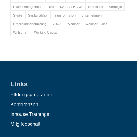
Risikomanagement
Risk
SAP S/4 HANA
Simulation
Strategie
Studie
Sustainability
Transformation
Unternehmen
Unternehmensführung
VUCA
Webinar
Webinar-Reihe
Wirtschaft
Working Capital
Links
Bildungsprogramm
Konferenzen
Inhouse Trainings
Mitgliedschaft