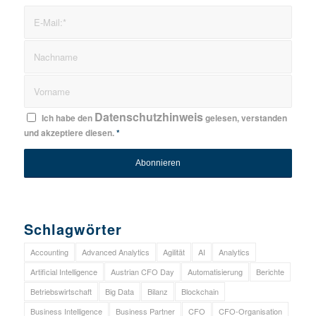
Datenschutzhinweis
Ich habe den
gelesen, verstanden
und akzeptiere diesen.
*
Schlagwörter
Accounting
Advanced Analytics
Agilität
AI
Analytics
Artificial Intelligence
Austrian CFO Day
Automatisierung
Berichte
Betriebswirtschaft
Big Data
Bilanz
Blockchain
Business Intelligence
Business Partner
CFO
CFO-Organisation