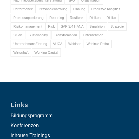
Nachhaltigkeitsberichterstattung
NPO
Organisation
Performance
Personalcontrolling
Planung
Predictive Analytics
Prozessoptimierung
Reporting
Resilienz
Risiken
Risiko
Risikomanagement
Risk
SAP S/4 HANA
Simulation
Strategie
Studie
Sustainability
Transformation
Unternehmen
Unternehmensführung
VUCA
Webinar
Webinar-Reihe
Wirtschaft
Working Capital
Links
Bildungsprogramm
Konferenzen
Inhouse Trainings