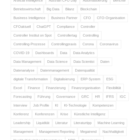
Artificial Intelligence
Austrian CFO Day
Automatisierung
Berichte
Betriebswirtschaft
Big Data
Bilanz
Blockchain
Business Intelligence
Business Partner
CFO
CFO-Organisation
CFOaktuell
ChatGPT
Compliance
Controller
Controller Institut on Spot
Controllertag
Controlling
Controlling-Prozesse
Controllingpraxis
Corona
Coronavirus
COVID-19
Dashboards
Data
Data Analytics
Data Management
Data Science
Data Scientist
Daten
Datenanalyse
Datenmanagement
Datenqualität
digitale Transformation
Digitalisierung
ERP-System
ESG
Excel
Finance
Finanzierung
Finanzorganisation
Flexibilität
Forecasting
Führung
Governance
GRC
HR
IFRS
IGC
Interview
Job Profile
KI
KI-Technologie
Kompetenzen
Konferenz
Konferenzen
Krise
Künstliche Intelligenz
Leadership
Liquidität
Literatur
Literaturtipp
Machine Learning
Management
Management Reporting
Megatrend
Nachhaltigkeit