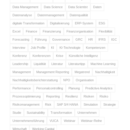
Data Management
Data Science
Data Scientist
Daten
Datenanalyse
Datenmanagement
Datenqualität
digitale Transformation
Digitalisierung
ERP-System
ESG
Excel
Finance
Finanzierung
Finanzorganisation
Flexibilität
Forecasting
Führung
Governance
GRC
HR
IFRS
IGC
Interview
Job Profile
KI
KI-Technologie
Kompetenzen
Konferenz
Konferenzen
Krise
Künstliche Intelligenz
Leadership
Liquidität
Literatur
Literaturtipp
Machine Learning
Management
Management Reporting
Megatrend
Nachhaltigkeit
Nachhaltigkeitsberichterstattung
NPO
Organisation
Performance
Personalcontrolling
Planung
Predictive Analytics
Prozessoptimierung
Reporting
Resilienz
Risiken
Risiko
Risikomanagement
Risk
SAP S/4 HANA
Simulation
Strategie
Studie
Sustainability
Transformation
Unternehmen
Unternehmensführung
VUCA
Webinar
Webinar-Reihe
Wirtschaft
Working Capital