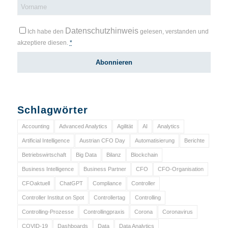
Datenschutzhinweis
Ich habe den
gelesen, verstanden und
akzeptiere diesen.
*
Schlagwörter
Accounting
Advanced Analytics
Agilität
AI
Analytics
Artificial Intelligence
Austrian CFO Day
Automatisierung
Berichte
Betriebswirtschaft
Big Data
Bilanz
Blockchain
Business Intelligence
Business Partner
CFO
CFO-Organisation
CFOaktuell
ChatGPT
Compliance
Controller
Controller Institut on Spot
Controllertag
Controlling
Controlling-Prozesse
Controllingpraxis
Corona
Coronavirus
COVID-19
Dashboards
Data
Data Analytics