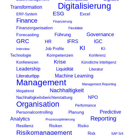
Digitalisierung
Transformation
ESG
Excel
ERP-System
Finance
Finanzierung
Finanzorganisation
Flexibilität
Governance
Führung
Forecasting
GRC
IFRS
HR
IGC
KI
KI-
Job Profile
Interview
Kompetenzen
Technologie
Konferenz
Krise
Konferenzen
Künstliche Intelligenz
Leadership
Liquidität
Literatur
Machine Learning
Literaturtipp
Management
Management Reporting
Nachhaltigkeit
Megatrend
NPO
Nachhaltigkeitsberichterstattung
Organisation
Performance
Predictive
Personalcontrolling
Planung
Reporting
Analytics
Prozessoptimierung
Resilienz
Risiken
Risiko
Risikomanagement
Risk
SAP S/4