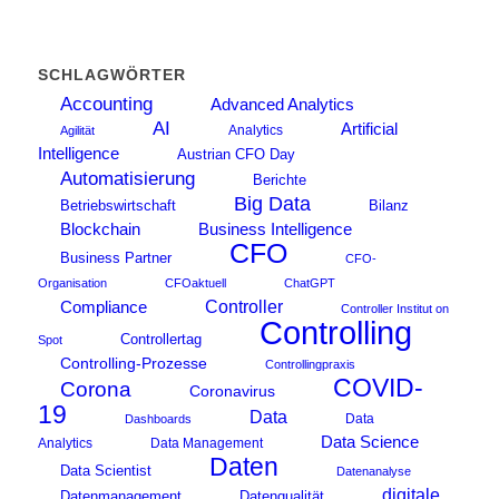
SCHLAGWÖRTER
Accounting
Advanced Analytics
AI
Artificial
Analytics
Agilität
Intelligence
Austrian CFO Day
Automatisierung
Berichte
Big Data
Betriebswirtschaft
Bilanz
Blockchain
Business Intelligence
CFO
Business Partner
CFO-
Organisation
CFOaktuell
ChatGPT
Compliance
Controller
Controller Institut on
Controlling
Controllertag
Spot
Controlling-Prozesse
Controllingpraxis
COVID-
Corona
Coronavirus
19
Data
Data
Dashboards
Data Science
Analytics
Data Management
Daten
Data Scientist
Datenanalyse
digitale
Datenmanagement
Datenqualität