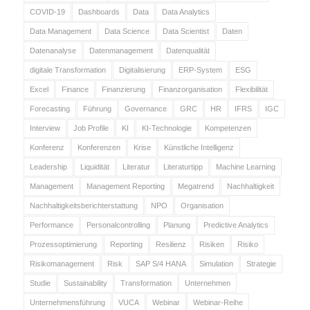
COVID-19
Dashboards
Data
Data Analytics
Data Management
Data Science
Data Scientist
Daten
Datenanalyse
Datenmanagement
Datenqualität
digitale Transformation
Digitalisierung
ERP-System
ESG
Excel
Finance
Finanzierung
Finanzorganisation
Flexibilität
Forecasting
Führung
Governance
GRC
HR
IFRS
IGC
Interview
Job Profile
KI
KI-Technologie
Kompetenzen
Konferenz
Konferenzen
Krise
Künstliche Intelligenz
Leadership
Liquidität
Literatur
Literaturtipp
Machine Learning
Management
Management Reporting
Megatrend
Nachhaltigkeit
Nachhaltigkeitsberichterstattung
NPO
Organisation
Performance
Personalcontrolling
Planung
Predictive Analytics
Prozessoptimierung
Reporting
Resilienz
Risiken
Risiko
Risikomanagement
Risk
SAP S/4 HANA
Simulation
Strategie
Studie
Sustainability
Transformation
Unternehmen
Unternehmensführung
VUCA
Webinar
Webinar-Reihe