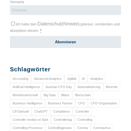
Vorname
Datenschutzhinweis
Ich habe den
gelesen, verstanden und
akzeptiere diesen.
*
Schlagwörter
Accounting
Advanced Analytics
Agilität
AI
Analytics
Artificial Intelligence
Austrian CFO Day
Automatisierung
Berichte
Betriebswirtschaft
Big Data
Bilanz
Blockchain
Business Intelligence
Business Partner
CFO
CFO-Organisation
CFOaktuell
ChatGPT
Compliance
Controller
Controller Institut on Spot
Controllertag
Controlling
Controlling-Prozesse
Controllingpraxis
Corona
Coronavirus