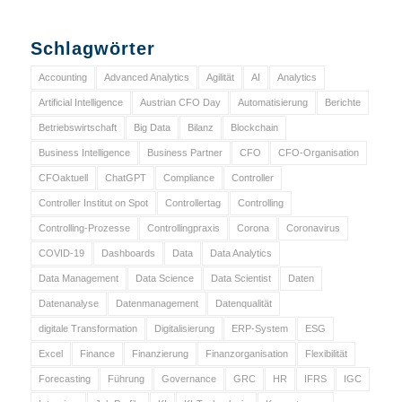
Schlagwörter
Accounting
Advanced Analytics
Agilität
AI
Analytics
Artificial Intelligence
Austrian CFO Day
Automatisierung
Berichte
Betriebswirtschaft
Big Data
Bilanz
Blockchain
Business Intelligence
Business Partner
CFO
CFO-Organisation
CFOaktuell
ChatGPT
Compliance
Controller
Controller Institut on Spot
Controllertag
Controlling
Controlling-Prozesse
Controllingpraxis
Corona
Coronavirus
COVID-19
Dashboards
Data
Data Analytics
Data Management
Data Science
Data Scientist
Daten
Datenanalyse
Datenmanagement
Datenqualität
digitale Transformation
Digitalisierung
ERP-System
ESG
Excel
Finance
Finanzierung
Finanzorganisation
Flexibilität
Forecasting
Führung
Governance
GRC
HR
IFRS
IGC