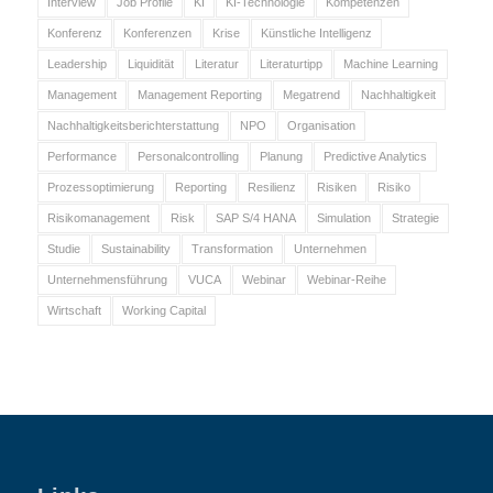
Interview
Job Profile
KI
KI-Technologie
Kompetenzen
Konferenz
Konferenzen
Krise
Künstliche Intelligenz
Leadership
Liquidität
Literatur
Literaturtipp
Machine Learning
Management
Management Reporting
Megatrend
Nachhaltigkeit
Nachhaltigkeitsberichterstattung
NPO
Organisation
Performance
Personalcontrolling
Planung
Predictive Analytics
Prozessoptimierung
Reporting
Resilienz
Risiken
Risiko
Risikomanagement
Risk
SAP S/4 HANA
Simulation
Strategie
Studie
Sustainability
Transformation
Unternehmen
Unternehmensführung
VUCA
Webinar
Webinar-Reihe
Wirtschaft
Working Capital