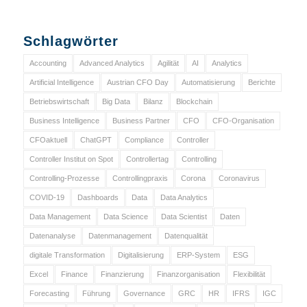
Schlagwörter
Accounting
Advanced Analytics
Agilität
AI
Analytics
Artificial Intelligence
Austrian CFO Day
Automatisierung
Berichte
Betriebswirtschaft
Big Data
Bilanz
Blockchain
Business Intelligence
Business Partner
CFO
CFO-Organisation
CFOaktuell
ChatGPT
Compliance
Controller
Controller Institut on Spot
Controllertag
Controlling
Controlling-Prozesse
Controllingpraxis
Corona
Coronavirus
COVID-19
Dashboards
Data
Data Analytics
Data Management
Data Science
Data Scientist
Daten
Datenanalyse
Datenmanagement
Datenqualität
digitale Transformation
Digitalisierung
ERP-System
ESG
Excel
Finance
Finanzierung
Finanzorganisation
Flexibilität
Forecasting
Führung
Governance
GRC
HR
IFRS
IGC