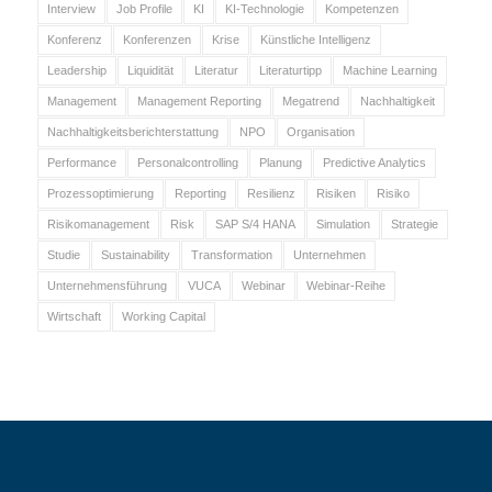
Interview
Job Profile
KI
KI-Technologie
Kompetenzen
Konferenz
Konferenzen
Krise
Künstliche Intelligenz
Leadership
Liquidität
Literatur
Literaturtipp
Machine Learning
Management
Management Reporting
Megatrend
Nachhaltigkeit
Nachhaltigkeitsberichterstattung
NPO
Organisation
Performance
Personalcontrolling
Planung
Predictive Analytics
Prozessoptimierung
Reporting
Resilienz
Risiken
Risiko
Risikomanagement
Risk
SAP S/4 HANA
Simulation
Strategie
Studie
Sustainability
Transformation
Unternehmen
Unternehmensführung
VUCA
Webinar
Webinar-Reihe
Wirtschaft
Working Capital