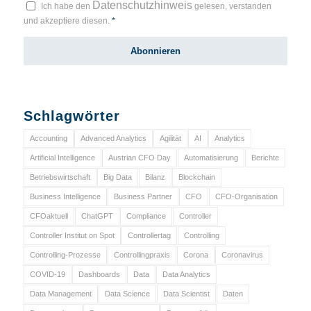
Datenschutzhinweis
Ich habe den
gelesen, verstanden
und akzeptiere diesen.
*
Schlagwörter
Accounting
Advanced Analytics
Agilität
AI
Analytics
Artificial Intelligence
Austrian CFO Day
Automatisierung
Berichte
Betriebswirtschaft
Big Data
Bilanz
Blockchain
Business Intelligence
Business Partner
CFO
CFO-Organisation
CFOaktuell
ChatGPT
Compliance
Controller
Controller Institut on Spot
Controllertag
Controlling
Controlling-Prozesse
Controllingpraxis
Corona
Coronavirus
COVID-19
Dashboards
Data
Data Analytics
Data Management
Data Science
Data Scientist
Daten