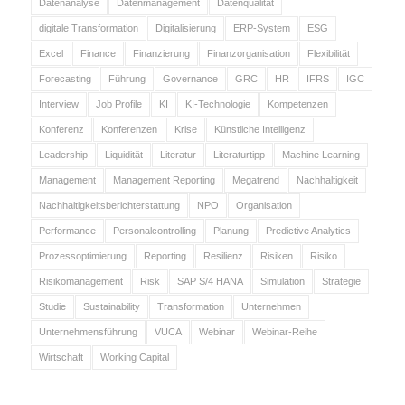
Datenanalyse
Datenmanagement
Datenqualität
digitale Transformation
Digitalisierung
ERP-System
ESG
Excel
Finance
Finanzierung
Finanzorganisation
Flexibilität
Forecasting
Führung
Governance
GRC
HR
IFRS
IGC
Interview
Job Profile
KI
KI-Technologie
Kompetenzen
Konferenz
Konferenzen
Krise
Künstliche Intelligenz
Leadership
Liquidität
Literatur
Literaturtipp
Machine Learning
Management
Management Reporting
Megatrend
Nachhaltigkeit
Nachhaltigkeitsberichterstattung
NPO
Organisation
Performance
Personalcontrolling
Planung
Predictive Analytics
Prozessoptimierung
Reporting
Resilienz
Risiken
Risiko
Risikomanagement
Risk
SAP S/4 HANA
Simulation
Strategie
Studie
Sustainability
Transformation
Unternehmen
Unternehmensführung
VUCA
Webinar
Webinar-Reihe
Wirtschaft
Working Capital