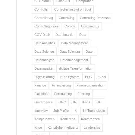
CFOaktuell
ChatGPT
Compliance
Controller
Controller Institut on Spot
Controllertag
Controlling
Controlling-Prozesse
Controllingpraxis
Corona
Coronavirus
COVID-19
Dashboards
Data
Data Analytics
Data Management
Data Science
Data Scientist
Daten
Datenanalyse
Datenmanagement
Datenqualität
digitale Transformation
Digitalisierung
ERP-System
ESG
Excel
Finance
Finanzierung
Finanzorganisation
Flexibilität
Forecasting
Führung
Governance
GRC
HR
IFRS
IGC
Interview
Job Profile
KI
KI-Technologie
Kompetenzen
Konferenz
Konferenzen
Krise
Künstliche Intelligenz
Leadership