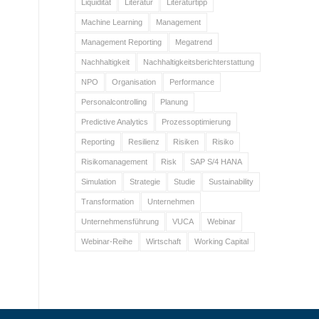
Liquidität
Literatur
Literaturtipp
Machine Learning
Management
Management Reporting
Megatrend
Nachhaltigkeit
Nachhaltigkeitsberichterstattung
NPO
Organisation
Performance
Personalcontrolling
Planung
Predictive Analytics
Prozessoptimierung
Reporting
Resilienz
Risiken
Risiko
Risikomanagement
Risk
SAP S/4 HANA
Simulation
Strategie
Studie
Sustainability
Transformation
Unternehmen
Unternehmensführung
VUCA
Webinar
Webinar-Reihe
Wirtschaft
Working Capital