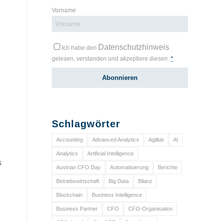
Vorname
Datenschutzhinweis
Ich habe den
gelesen, verstanden und akzeptiere diesen.
*
Schlagwörter
Accounting
Advanced Analytics
Agilität
AI
Analytics
Artificial Intelligence
s
Austrian CFO Day
Automatisierung
Berichte
Betriebswirtschaft
Big Data
Bilanz
Blockchain
Business Intelligence
Business Partner
CFO
CFO-Organisation