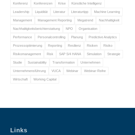
Konferenz
Konferenzen
Krise
Künstliche Intelligenz
Leadership
Liquidität
Literatur
Literaturtipp
Machine Learning
Management
Management Reporting
Megatrend
Nachhaltigkeit
Nachhaltigkeitsberichterstattung
NPO
Organisation
Performance
Personalcontrolling
Planung
Predictive Analytics
Prozessoptimierung
Reporting
Resilienz
Risiken
Risiko
Risikomanagement
Risk
SAP S/4 HANA
Simulation
Strategie
Studie
Sustainability
Transformation
Unternehmen
Unternehmensführung
VUCA
Webinar
Webinar-Reihe
Wirtschaft
Working Capital
Links