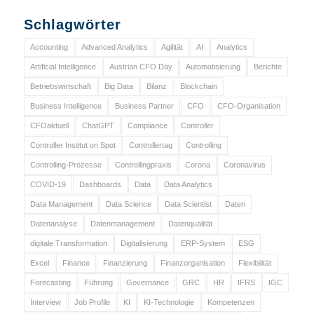
Schlagwörter
Accounting
Advanced Analytics
Agilität
AI
Analytics
Artificial Intelligence
Austrian CFO Day
Automatisierung
Berichte
Betriebswirtschaft
Big Data
Bilanz
Blockchain
Business Intelligence
Business Partner
CFO
CFO-Organisation
CFOaktuell
ChatGPT
Compliance
Controller
Controller Institut on Spot
Controllertag
Controlling
Controlling-Prozesse
Controllingpraxis
Corona
Coronavirus
COVID-19
Dashboards
Data
Data Analytics
Data Management
Data Science
Data Scientist
Daten
Datenanalyse
Datenmanagement
Datenqualität
digitale Transformation
Digitalisierung
ERP-System
ESG
Excel
Finance
Finanzierung
Finanzorganisation
Flexibilität
Forecasting
Führung
Governance
GRC
HR
IFRS
IGC
Interview
Job Profile
KI
KI-Technologie
Kompetenzen