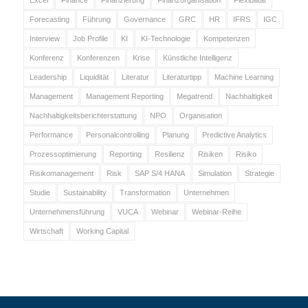
Forecasting
Führung
Governance
GRC
HR
IFRS
IGC
Interview
Job Profile
KI
KI-Technologie
Kompetenzen
Konferenz
Konferenzen
Krise
Künstliche Intelligenz
Leadership
Liquidität
Literatur
Literaturtipp
Machine Learning
Management
Management Reporting
Megatrend
Nachhaltigkeit
Nachhaltigkeitsberichterstattung
NPO
Organisation
Performance
Personalcontrolling
Planung
Predictive Analytics
Prozessoptimierung
Reporting
Resilienz
Risiken
Risiko
Risikomanagement
Risk
SAP S/4 HANA
Simulation
Strategie
Studie
Sustainability
Transformation
Unternehmen
Unternehmensführung
VUCA
Webinar
Webinar-Reihe
Wirtschaft
Working Capital