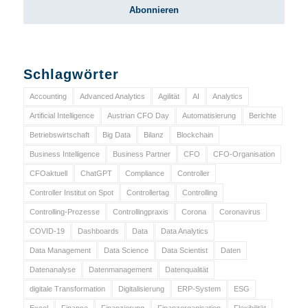
Schlagwörter
Accounting
Advanced Analytics
Agilität
AI
Analytics
Artificial Intelligence
Austrian CFO Day
Automatisierung
Berichte
Betriebswirtschaft
Big Data
Bilanz
Blockchain
Business Intelligence
Business Partner
CFO
CFO-Organisation
CFOaktuell
ChatGPT
Compliance
Controller
Controller Institut on Spot
Controllertag
Controlling
Controlling-Prozesse
Controllingpraxis
Corona
Coronavirus
COVID-19
Dashboards
Data
Data Analytics
Data Management
Data Science
Data Scientist
Daten
Datenanalyse
Datenmanagement
Datenqualität
digitale Transformation
Digitalisierung
ERP-System
ESG
Excel
Finance
Finanzierung
Finanzorganisation
Flexibilität