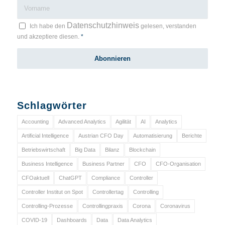
Datenschutzhinweis
Ich habe den
gelesen, verstanden
und akzeptiere diesen.
*
Schlagwörter
Accounting
Advanced Analytics
Agilität
AI
Analytics
Artificial Intelligence
Austrian CFO Day
Automatisierung
Berichte
Betriebswirtschaft
Big Data
Bilanz
Blockchain
Business Intelligence
Business Partner
CFO
CFO-Organisation
CFOaktuell
ChatGPT
Compliance
Controller
Controller Institut on Spot
Controllertag
Controlling
Controlling-Prozesse
Controllingpraxis
Corona
Coronavirus
COVID-19
Dashboards
Data
Data Analytics