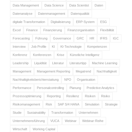
Data Management
Data Science
Data Scientist
Daten
Datenanalyse
Datenmanagement
Datenqualität
digitale Transformation
Digitalisierung
ERP-System
ESG
Excel
Finance
Finanzierung
Finanzorganisation
Flexibilität
Forecasting
Führung
Governance
GRC
HR
IFRS
IGC
Interview
Job Profile
KI
KI-Technologie
Kompetenzen
Konferenz
Konferenzen
Krise
Künstliche Intelligenz
Leadership
Liquidität
Literatur
Literaturtipp
Machine Learning
Management
Management Reporting
Megatrend
Nachhaltigkeit
Nachhaltigkeitsberichterstattung
NPO
Organisation
Performance
Personalcontrolling
Planung
Predictive Analytics
Prozessoptimierung
Reporting
Resilienz
Risiken
Risiko
Risikomanagement
Risk
SAP S/4 HANA
Simulation
Strategie
Studie
Sustainability
Transformation
Unternehmen
Unternehmensführung
VUCA
Webinar
Webinar-Reihe
Wirtschaft
Working Capital