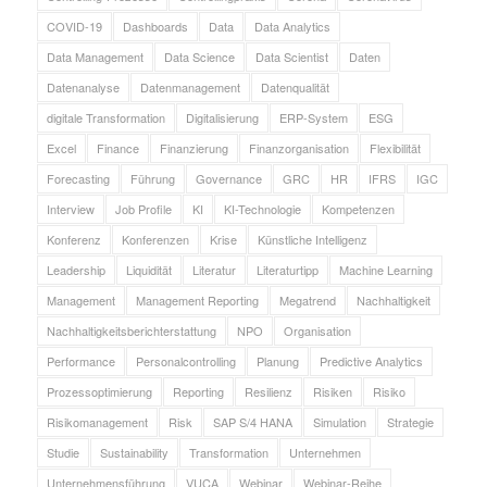
COVID-19
Dashboards
Data
Data Analytics
Data Management
Data Science
Data Scientist
Daten
Datenanalyse
Datenmanagement
Datenqualität
digitale Transformation
Digitalisierung
ERP-System
ESG
Excel
Finance
Finanzierung
Finanzorganisation
Flexibilität
Forecasting
Führung
Governance
GRC
HR
IFRS
IGC
Interview
Job Profile
KI
KI-Technologie
Kompetenzen
Konferenz
Konferenzen
Krise
Künstliche Intelligenz
Leadership
Liquidität
Literatur
Literaturtipp
Machine Learning
Management
Management Reporting
Megatrend
Nachhaltigkeit
Nachhaltigkeitsberichterstattung
NPO
Organisation
Performance
Personalcontrolling
Planung
Predictive Analytics
Prozessoptimierung
Reporting
Resilienz
Risiken
Risiko
Risikomanagement
Risk
SAP S/4 HANA
Simulation
Strategie
Studie
Sustainability
Transformation
Unternehmen
Unternehmensführung
VUCA
Webinar
Webinar-Reihe