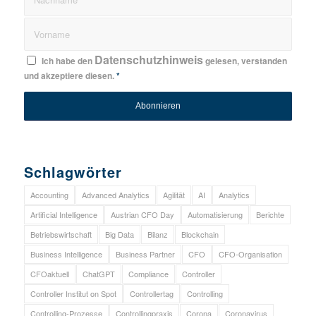
Datenschutzhinweis
Ich habe den
gelesen, verstanden
und akzeptiere diesen.
*
Schlagwörter
Accounting
Advanced Analytics
Agilität
AI
Analytics
Artificial Intelligence
Austrian CFO Day
Automatisierung
Berichte
Betriebswirtschaft
Big Data
Bilanz
Blockchain
Business Intelligence
Business Partner
CFO
CFO-Organisation
CFOaktuell
ChatGPT
Compliance
Controller
Controller Institut on Spot
Controllertag
Controlling
Controlling-Prozesse
Controllingpraxis
Corona
Coronavirus