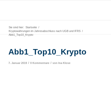
Sie sind hier:
Startseite
/
Kryptowährungen im Jahresabschluss nach UGB und IFRS
/
Abb1_Top10_Krypto
Abb1_Top10_Krypto
/
/
7. Januar 2019
0 Kommentare
von
Ina Klose