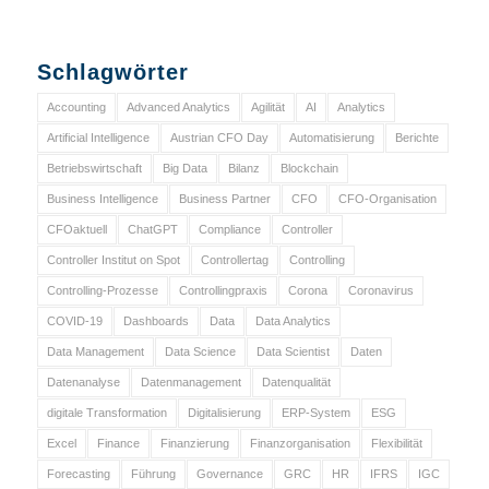
Schlagwörter
Accounting
Advanced Analytics
Agilität
AI
Analytics
Artificial Intelligence
Austrian CFO Day
Automatisierung
Berichte
Betriebswirtschaft
Big Data
Bilanz
Blockchain
Business Intelligence
Business Partner
CFO
CFO-Organisation
CFOaktuell
ChatGPT
Compliance
Controller
Controller Institut on Spot
Controllertag
Controlling
Controlling-Prozesse
Controllingpraxis
Corona
Coronavirus
COVID-19
Dashboards
Data
Data Analytics
Data Management
Data Science
Data Scientist
Daten
Datenanalyse
Datenmanagement
Datenqualität
digitale Transformation
Digitalisierung
ERP-System
ESG
Excel
Finance
Finanzierung
Finanzorganisation
Flexibilität
Forecasting
Führung
Governance
GRC
HR
IFRS
IGC