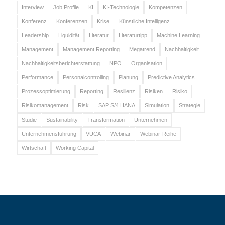
Interview
Job Profile
KI
KI-Technologie
Kompetenzen
Konferenz
Konferenzen
Krise
Künstliche Intelligenz
Leadership
Liquidität
Literatur
Literaturtipp
Machine Learning
Management
Management Reporting
Megatrend
Nachhaltigkeit
Nachhaltigkeitsberichterstattung
NPO
Organisation
Performance
Personalcontrolling
Planung
Predictive Analytics
Prozessoptimierung
Reporting
Resilienz
Risiken
Risiko
Risikomanagement
Risk
SAP S/4 HANA
Simulation
Strategie
Studie
Sustainability
Transformation
Unternehmen
Unternehmensführung
VUCA
Webinar
Webinar-Reihe
Wirtschaft
Working Capital