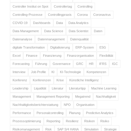
Controller Institut on Spot
Controllertag
Controlling
Controlling-Prozesse
Controllingpraxis
Corona
Coronavirus
COVID-19
Dashboards
Data
Data Analytics
Data Management
Data Science
Data Scientist
Daten
Datenanalyse
Datenmanagement
Datenqualität
digitale Transformation
Digitalisierung
ERP-System
ESG
Excel
Finance
Finanzierung
Finanzorganisation
Flexibilität
Forecasting
Führung
Governance
GRC
HR
IFRS
IGC
Interview
Job Profile
KI
KI-Technologie
Kompetenzen
Konferenz
Konferenzen
Krise
Künstliche Intelligenz
Leadership
Liquidität
Literatur
Literaturtipp
Machine Learning
Management
Management Reporting
Megatrend
Nachhaltigkeit
Nachhaltigkeitsberichterstattung
NPO
Organisation
Performance
Personalcontrolling
Planung
Predictive Analytics
Prozessoptimierung
Reporting
Resilienz
Risiken
Risiko
Risikomanagement
Risk
SAP S/4 HANA
Simulation
Strategie