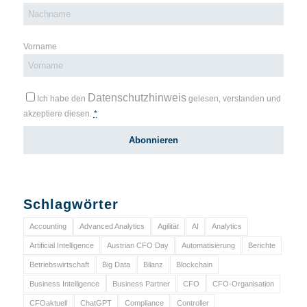
Vorname
Datenschutzhinweis
Ich habe den
gelesen, verstanden und
akzeptiere diesen.
*
Schlagwörter
Accounting
Advanced Analytics
Agilität
AI
Analytics
Artificial Intelligence
Austrian CFO Day
Automatisierung
Berichte
Betriebswirtschaft
Big Data
Bilanz
Blockchain
Business Intelligence
Business Partner
CFO
CFO-Organisation
CFOaktuell
ChatGPT
Compliance
Controller