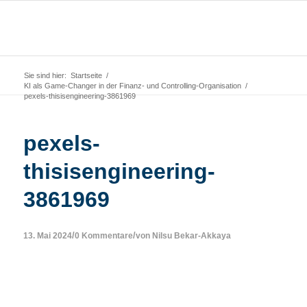
Sie sind hier:
Startseite
/
KI als Game-Changer in der Finanz- und Controlling-Organisation
/
pexels-thisisengineering-3861969
pexels-
thisisengineering-
3861969
/
/
13. Mai 2024
0 Kommentare
von
Nilsu Bekar-Akkaya