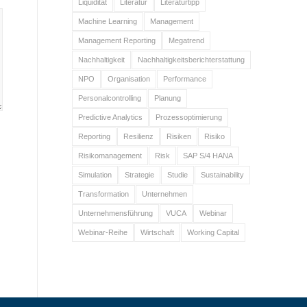
Liquidität
Literatur
Literaturtipp
Machine Learning
Management
Management Reporting
Megatrend
Nachhaltigkeit
Nachhaltigkeitsberichterstattung
NPO
Organisation
Performance
Personalcontrolling
Planung
Predictive Analytics
Prozessoptimierung
Reporting
Resilienz
Risiken
Risiko
Risikomanagement
Risk
SAP S/4 HANA
Simulation
Strategie
Studie
Sustainability
Transformation
Unternehmen
Unternehmensführung
VUCA
Webinar
Webinar-Reihe
Wirtschaft
Working Capital