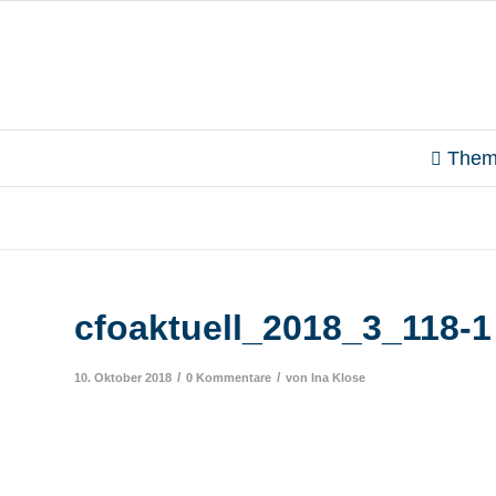
Them
cfoaktuell_2018_3_118-1
/
/
10. Oktober 2018
0 Kommentare
von
Ina Klose