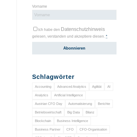
Vorname
Datenschutzhinweis
Ich habe den
gelesen, verstanden und akzeptiere diesen.
*
Schlagwörter
Accounting
Advanced Analytics
Agilität
AI
Analytics
Artificial Intelligence
Austrian CFO Day
Automatisierung
Berichte
Betriebswirtschaft
Big Data
Bilanz
Blockchain
Business Intelligence
Business Partner
CFO
CFO-Organisation