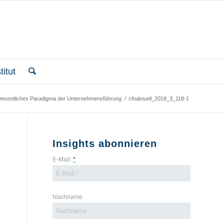
itut
 wesentliches Paradigma der Unternehmensführung
/
cfoaktuell_2018_3_118-1
Insights abonnieren
E-Mail:
*
Nachname