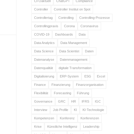
CFOaktuell
ChatGPT
Compliance
Controller
Controller Institut on Spot
Controllertag
Controlling
Controlling-Prozesse
Controllingpraxis
Corona
Coronavirus
COVID-19
Dashboards
Data
Data Analytics
Data Management
Data Science
Data Scientist
Daten
Datenanalyse
Datenmanagement
Datenqualität
digitale Transformation
Digitalisierung
ERP-System
ESG
Excel
Finance
Finanzierung
Finanzorganisation
Flexibilität
Forecasting
Führung
Governance
GRC
HR
IFRS
IGC
Interview
Job Profile
KI
KI-Technologie
Kompetenzen
Konferenz
Konferenzen
Krise
Künstliche Intelligenz
Leadership