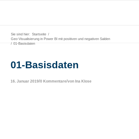
Sie sind hier:
Startseite
/
Geo-Visualisierung in Power BI mit positiven und negativen Salden
/
01-Basisdaten
01-Basisdaten
/
/
16. Januar 2019
0 Kommentare
von
Ina Klose