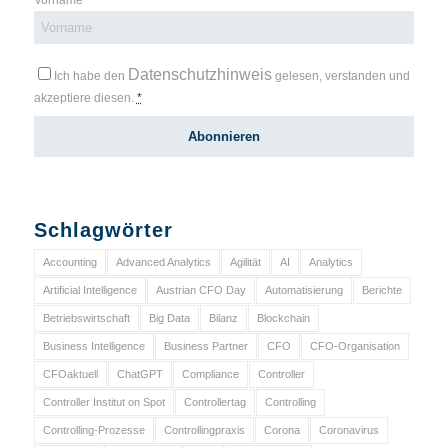
Vorname
Datenschutzhinweis
Ich habe den
gelesen, verstanden und
akzeptiere diesen.
*
Schlagwörter
Accounting
Advanced Analytics
Agilität
AI
Analytics
Artificial Intelligence
Austrian CFO Day
Automatisierung
Berichte
Betriebswirtschaft
Big Data
Bilanz
Blockchain
Business Intelligence
Business Partner
CFO
CFO-Organisation
CFOaktuell
ChatGPT
Compliance
Controller
Controller Institut on Spot
Controllertag
Controlling
Controlling-Prozesse
Controllingpraxis
Corona
Coronavirus