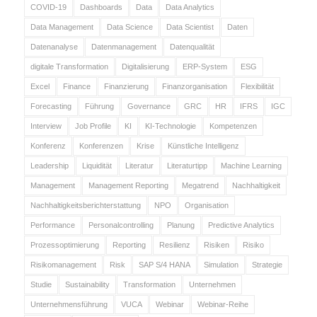
COVID-19
Dashboards
Data
Data Analytics
Data Management
Data Science
Data Scientist
Daten
Datenanalyse
Datenmanagement
Datenqualität
digitale Transformation
Digitalisierung
ERP-System
ESG
Excel
Finance
Finanzierung
Finanzorganisation
Flexibilität
Forecasting
Führung
Governance
GRC
HR
IFRS
IGC
Interview
Job Profile
KI
KI-Technologie
Kompetenzen
Konferenz
Konferenzen
Krise
Künstliche Intelligenz
Leadership
Liquidität
Literatur
Literaturtipp
Machine Learning
Management
Management Reporting
Megatrend
Nachhaltigkeit
Nachhaltigkeitsberichterstattung
NPO
Organisation
Performance
Personalcontrolling
Planung
Predictive Analytics
Prozessoptimierung
Reporting
Resilienz
Risiken
Risiko
Risikomanagement
Risk
SAP S/4 HANA
Simulation
Strategie
Studie
Sustainability
Transformation
Unternehmen
Unternehmensführung
VUCA
Webinar
Webinar-Reihe