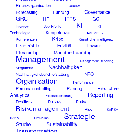
Finanzorganisation
Flexibilität
Governance
Führung
Forecasting
GRC
IFRS
IGC
HR
KI
KI-
Job Profile
Interview
Kompetenzen
Technologie
Konferenz
Krise
Konferenzen
Künstliche Intelligenz
Leadership
Liquidität
Literatur
Machine Learning
Literaturtipp
Management
Management Reporting
Nachhaltigkeit
Megatrend
NPO
Nachhaltigkeitsberichterstattung
Organisation
Performance
Predictive
Personalcontrolling
Planung
Reporting
Analytics
Prozessoptimierung
Resilienz
Risiken
Risiko
Risikomanagement
Risk
SAP S/4
Strategie
HANA
Simulation
Sustainability
Studie
Transformation