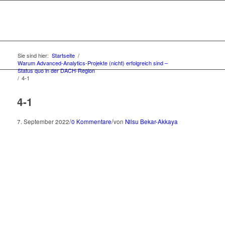
Sie sind hier:
Startseite
/
Warum Advanced-Analytics-Projekte (nicht) erfolgreich sind –
Status quo in der DACH-Region
/
4-1
4-1
/
/
7. September 2022
0 Kommentare
von
Nilsu Bekar-Akkaya