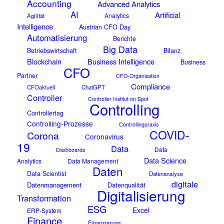
Accounting
Advanced Analytics
AI
Artificial
Analytics
Agilität
Intelligence
Austrian CFO Day
Automatisierung
Berichte
Big Data
Betriebswirtschaft
Bilanz
Blockchain
Business Intelligence
Business
CFO
Partner
CFO-Organisation
Compliance
CFOaktuell
ChatGPT
Controller
Controller Institut on Spot
Controlling
Controllertag
Controlling-Prozesse
Controllingpraxis
COVID-
Corona
Coronavirus
19
Data
Data
Dashboards
Data Science
Analytics
Data Management
Daten
Data Scientist
Datenanalyse
digitale
Datenmanagement
Datenqualität
Digitalisierung
Transformation
ESG
Excel
ERP-System
Finance
Finanzierung