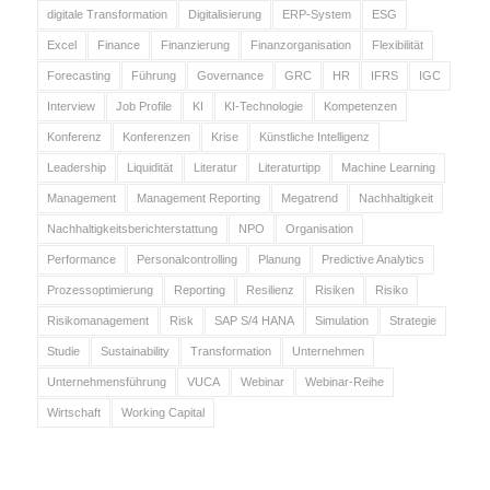
digitale Transformation
Digitalisierung
ERP-System
ESG
Excel
Finance
Finanzierung
Finanzorganisation
Flexibilität
Forecasting
Führung
Governance
GRC
HR
IFRS
IGC
Interview
Job Profile
KI
KI-Technologie
Kompetenzen
Konferenz
Konferenzen
Krise
Künstliche Intelligenz
Leadership
Liquidität
Literatur
Literaturtipp
Machine Learning
Management
Management Reporting
Megatrend
Nachhaltigkeit
Nachhaltigkeitsberichterstattung
NPO
Organisation
Performance
Personalcontrolling
Planung
Predictive Analytics
Prozessoptimierung
Reporting
Resilienz
Risiken
Risiko
Risikomanagement
Risk
SAP S/4 HANA
Simulation
Strategie
Studie
Sustainability
Transformation
Unternehmen
Unternehmensführung
VUCA
Webinar
Webinar-Reihe
Wirtschaft
Working Capital