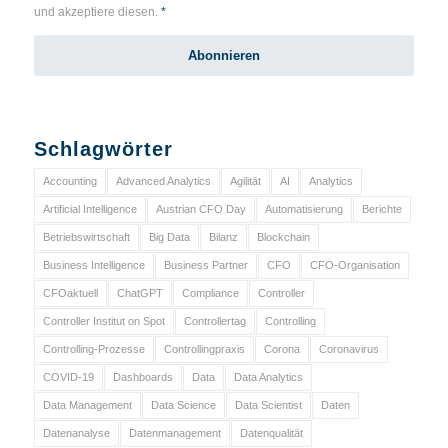
und akzeptiere diesen.
*
Schlagwörter
Accounting
Advanced Analytics
Agilität
AI
Analytics
Artificial Intelligence
Austrian CFO Day
Automatisierung
Berichte
Betriebswirtschaft
Big Data
Bilanz
Blockchain
Business Intelligence
Business Partner
CFO
CFO-Organisation
CFOaktuell
ChatGPT
Compliance
Controller
Controller Institut on Spot
Controllertag
Controlling
Controlling-Prozesse
Controllingpraxis
Corona
Coronavirus
COVID-19
Dashboards
Data
Data Analytics
Data Management
Data Science
Data Scientist
Daten
Datenanalyse
Datenmanagement
Datenqualität