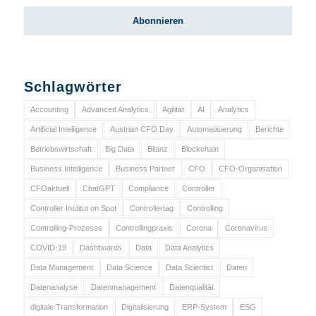
Schlagwörter
Accounting
Advanced Analytics
Agilität
AI
Analytics
Artificial Intelligence
Austrian CFO Day
Automatisierung
Berichte
Betriebswirtschaft
Big Data
Bilanz
Blockchain
Business Intelligence
Business Partner
CFO
CFO-Organisation
CFOaktuell
ChatGPT
Compliance
Controller
Controller Institut on Spot
Controllertag
Controlling
Controlling-Prozesse
Controllingpraxis
Corona
Coronavirus
COVID-19
Dashboards
Data
Data Analytics
Data Management
Data Science
Data Scientist
Daten
Datenanalyse
Datenmanagement
Datenqualität
digitale Transformation
Digitalisierung
ERP-System
ESG