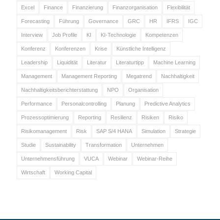
Excel
Finance
Finanzierung
Finanzorganisation
Flexibilität
Forecasting
Führung
Governance
GRC
HR
IFRS
IGC
Interview
Job Profile
KI
KI-Technologie
Kompetenzen
Konferenz
Konferenzen
Krise
Künstliche Intelligenz
Leadership
Liquidität
Literatur
Literaturtipp
Machine Learning
Management
Management Reporting
Megatrend
Nachhaltigkeit
Nachhaltigkeitsberichterstattung
NPO
Organisation
Performance
Personalcontrolling
Planung
Predictive Analytics
Prozessoptimierung
Reporting
Resilienz
Risiken
Risiko
Risikomanagement
Risk
SAP S/4 HANA
Simulation
Strategie
Studie
Sustainability
Transformation
Unternehmen
Unternehmensführung
VUCA
Webinar
Webinar-Reihe
Wirtschaft
Working Capital