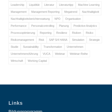
Leadership
Liquidität
Literatur
Literaturtipp
Machine Learning
Management
Management Reporting
Megatrend
Nachhaltigkeit
Nachhaltigkeitsberichterstattung
NPO
Organisation
Performance
Personalcontrolling
Planung
Predictive Analytics
Prozessoptimierung
Reporting
Resilienz
Risiken
Risiko
Risikomanagement
Risk
SAP S/4 HANA
Simulation
Strategie
Studie
Sustainability
Transformation
Unternehmen
Unternehmensführung
VUCA
Webinar
Webinar-Reihe
Wirtschaft
Working Capital
Links
Bildungsprogramm