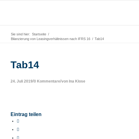
Sie sind hier:
Startseite
/
Bilanzierung von Leasingverhältnissen nach IFRS 16
/
Tab14
Tab14
/
/
24. Juli 2019
0 Kommentare
von
Ina Klose
Eintrag teilen