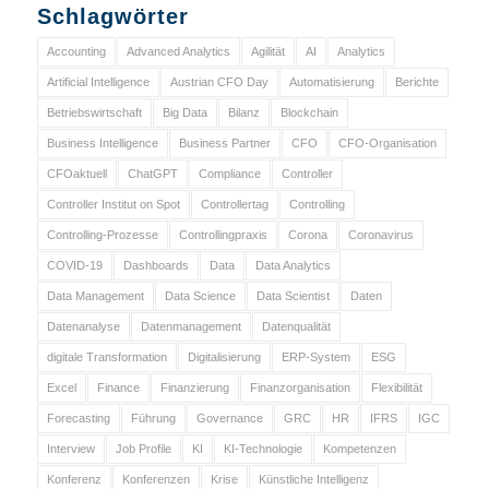
Schlagwörter
Accounting
Advanced Analytics
Agilität
AI
Analytics
Artificial Intelligence
Austrian CFO Day
Automatisierung
Berichte
Betriebswirtschaft
Big Data
Bilanz
Blockchain
Business Intelligence
Business Partner
CFO
CFO-Organisation
CFOaktuell
ChatGPT
Compliance
Controller
Controller Institut on Spot
Controllertag
Controlling
Controlling-Prozesse
Controllingpraxis
Corona
Coronavirus
COVID-19
Dashboards
Data
Data Analytics
Data Management
Data Science
Data Scientist
Daten
Datenanalyse
Datenmanagement
Datenqualität
digitale Transformation
Digitalisierung
ERP-System
ESG
Excel
Finance
Finanzierung
Finanzorganisation
Flexibilität
Forecasting
Führung
Governance
GRC
HR
IFRS
IGC
Interview
Job Profile
KI
KI-Technologie
Kompetenzen
Konferenz
Konferenzen
Krise
Künstliche Intelligenz