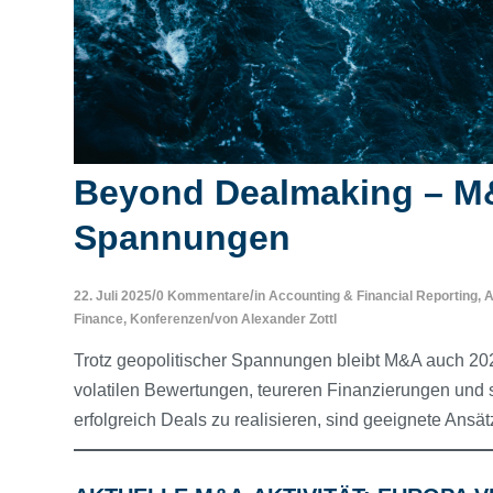
Beyond Dealmaking – M&A
Spannungen
/
/
22. Juli 2025
0 Kommentare
in
Accounting & Financial Reporting
,
A
/
Finance
,
Konferenzen
von
Alexander Zottl
Trotz geopolitischer Spannungen bleibt M&A auch 2025
volatilen Bewertungen, teureren Finanzierungen und
erfolgreich Deals zu realisieren, sind geeignete Ansät