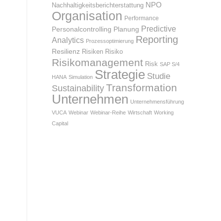
NPO
Nachhaltigkeitsberichterstattung
Organisation
Performance
Predictive
Personalcontrolling
Planung
Reporting
Analytics
Prozessoptimierung
Resilienz
Risiken
Risiko
Risikomanagement
Risk
SAP S/4
Strategie
Studie
HANA
Simulation
Transformation
Sustainability
Unternehmen
Unternehmensführung
VUCA
Webinar
Webinar-Reihe
Wirtschaft
Working
Capital