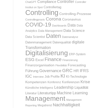
Compliance
Controller
ChatGPT
Controller
Controllertag
Institut on Spot
Controlling
Controlling-Prozesse
Corona
Coronavirus
Controllingpraxis
COVID-19
Data
Data
Dashboards
Data Science
Analytics
Data Management
Daten
Data Scientist
Datenanalyse
digitale
Datenmanagement
Datenqualität
Transformation
Digitalisierung
ERP-System
Finance
ESG
Excel
Finanzierung
Finanzorganisation
Forecasting
Flexibilität
GRC
Governance
IFRS
HR
Führung
KI
IGC
KI-Technologie
Job Profile
Interview
Krise
Kompetenzen
Konferenz
Konferenzen
Leadership
Liquidität
Künstliche Intelligenz
d
Machine Learning
Literaturtipp
Literatur
Management
Management
Nachhaltigkeit
Megatrend
Reporting