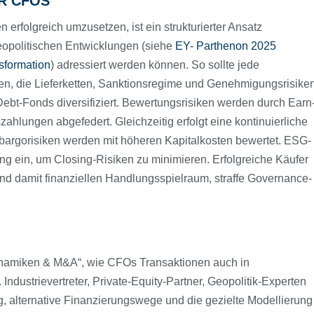
R CFOS
erfolgreich umzusetzen, ist ein strukturierter Ansatz
eopolitischen Entwicklungen (siehe
EY- Parthenon 2025
nsformation
) adressiert werden können. So sollte jede
en, die Lieferketten, Sanktionsregime und Genehmigungsrisike
-Debt-Fonds diversifiziert. Bewertungsrisiken werden durch Earn
zahlungen abgefedert. Gleichzeitig erfolgt eine kontinuierliche
mbargorisiken werden mit höheren Kapitalkosten bewertet. ESG-
ung ein, um Closing-Risiken zu minimieren. Erfolgreiche Käufer
und damit finanziellen Handlungsspielraum, straffe Governance-
namiken & M&A“, wie CFOs Transaktionen auch in
ndustrievertreter, Private-Equity-Partner, Geopolitik-Experten
 alternative Finanzierungswege und die gezielte Modellierung