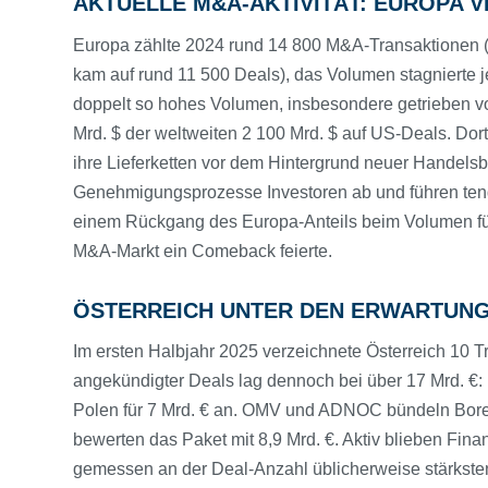
AKTUELLE M&A-AKTIVITÄT: EUROPA 
Europa zählte 2024 rund 14 800 M&A-Transaktionen 
kam auf rund 11 500 Deals), das Volumen stagnierte j
doppelt so hohes Volumen, insbesondere getrieben vo
Mrd. $ der weltweiten 2 100 Mrd. $ auf US-Deals. Do
ihre Lieferketten vor dem Hintergrund neuer Handelsb
Genehmigungsprozesse Investoren ab und führen ten
einem Rückgang des Europa-Anteils beim Volumen füh
M&A-Markt ein Comeback feierte.
ÖSTERREICH UNTER DEN ERWARTUN
Im ersten Halbjahr 2025 verzeichnete Österreich 10 
angekündigter Deals lag dennoch bei über 17 Mrd. €:
Polen für 7 Mrd. € an. OMV und ADNOC bündeln Bore
bewerten das Paket mit 8,9 Mrd. €. Aktiv blieben Fin
gemessen an der Deal-Anzahl üblicherweise stärkste