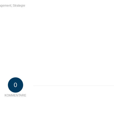
agement
,
Strategie
0
KOMMENTARE