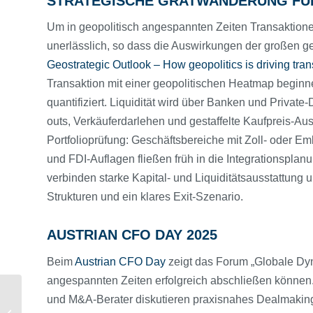
STRATEGISCHE GRATWANDERUNG FÜ
Um in geopolitisch angespannten Zeiten Transaktionen 
unerlässlich, so dass die Auswirkungen der großen g
Geostrategic Outlook – How geopolitics is driving tra
Transaktion mit einer geopolitischen Heatmap beginn
quantifiziert. Liquidität wird über Banken und Private
outs, Verkäuferdarlehen und gestaffelte Kaufpreis-Aus
Portfolioprüfung: Geschäftsbereiche mit Zoll- oder E
und FDI-Auflagen fließen früh in die Integrationsplan
verbinden starke Kapital- und Liquiditätsausstattung 
Strukturen und ein klares Exit-Szenario.
AUSTRIAN CFO DAY 2025
Beim
Austrian CFO Day
zeigt das Forum „Globale Dy
angespannten Zeiten erfolgreich abschließen können. I
Zurück zur Zukunft –
und M&A-Berater diskutieren praxisnahes Dealmaking,
Warum gerade jetzt