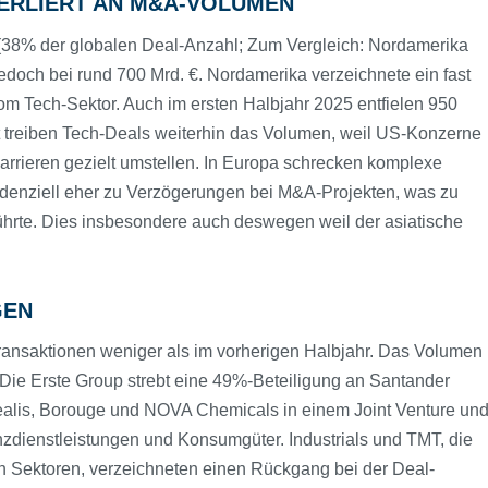
VERLIERT AN M&A-VOLUMEN
(38% der globalen Deal-Anzahl; Zum Vergleich: Nordamerika
edoch bei rund 700 Mrd. €. Nordamerika verzeichnete ein fast
m Tech-Sektor. Auch im ersten Halbjahr 2025 entfielen 950
rt treiben Tech-Deals weiterhin das Volumen, weil US-Konzerne
arrieren gezielt umstellen. In Europa schrecken komplexe
denziell eher zu Verzögerungen bei M&A-Projekten, was zu
rte. Dies insbesondere auch deswegen weil der asiatische
GEN
Transaktionen weniger als im vorherigen Halbjahr. Das Volumen
 Die Erste Group strebt eine 49%-Beteiligung an Santander
alis, Borouge und NOVA Chemicals in einem Joint Venture un
anzdienstleistungen und Konsumgüter. Industrials und TMT, die
n Sektoren, verzeichneten einen Rückgang bei der Deal-