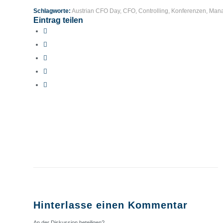
Schlagworte:
Austrian CFO Day
,
CFO
,
Controlling
,
Konferenzen
,
Man
Eintrag teilen
Hinterlasse einen Kommentar
An der Diskussion beteiligen?