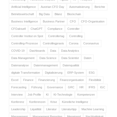
Artificial Intelligence
Austrian CFO Day
Automatisierung
Berichte
Betriebswirtschaft
Big Data
Bilanz
Blockchain
Business Intelligence
Business Partner
CFO
CFO-Organisation
CFOaktuell
ChatGPT
Compliance
Controller
Controller Institut on Spot
Controllertag
Controlling
Controlling-Prozesse
Controllingpraxis
Corona
Coronavirus
COVID-19
Dashboards
Data
Data Analytics
Data Management
Data Science
Data Scientist
Daten
Datenanalyse
Datenmanagement
Datenqualität
digitale Transformation
Digitalisierung
ERP-System
ESG
Excel
Finance
Finanzierung
Finanzorganisation
Flexibilität
Forecasting
Führung
Governance
GRC
HR
IFRS
IGC
Interview
Job Profile
KI
KI-Technologie
Kompetenzen
Konferenz
Konferenzen
Krise
Künstliche Intelligenz
Leadership
Liquidität
Literatur
Literaturtipp
Machine Learning
Management
Management Reporting
Megatrend
Nachhaltigkeit