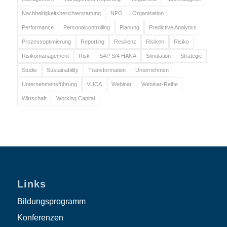
Nachhaltigkeitsberichterstattung
NPO
Organisation
Performance
Personalcontrolling
Planung
Predictive Analytics
Prozessoptimierung
Reporting
Resilienz
Risiken
Risiko
Risikomanagement
Risk
SAP S/4 HANA
Simulation
Strategie
Studie
Sustainability
Transformation
Unternehmen
Unternehmensführung
VUCA
Webinar
Webinar-Reihe
Wirtschaft
Working Capital
Links
Bildungsprogramm
Konferenzen