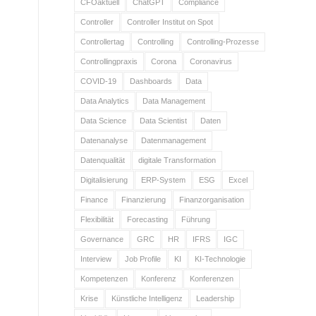
CFOaktuell
ChatGPT
Compliance
Controller
Controller Institut on Spot
Controllertag
Controlling
Controlling-Prozesse
Controllingpraxis
Corona
Coronavirus
COVID-19
Dashboards
Data
Data Analytics
Data Management
Data Science
Data Scientist
Daten
Datenanalyse
Datenmanagement
Datenqualität
digitale Transformation
Digitalisierung
ERP-System
ESG
Excel
Finance
Finanzierung
Finanzorganisation
Flexibilität
Forecasting
Führung
Governance
GRC
HR
IFRS
IGC
Interview
Job Profile
KI
KI-Technologie
Kompetenzen
Konferenz
Konferenzen
Krise
Künstliche Intelligenz
Leadership