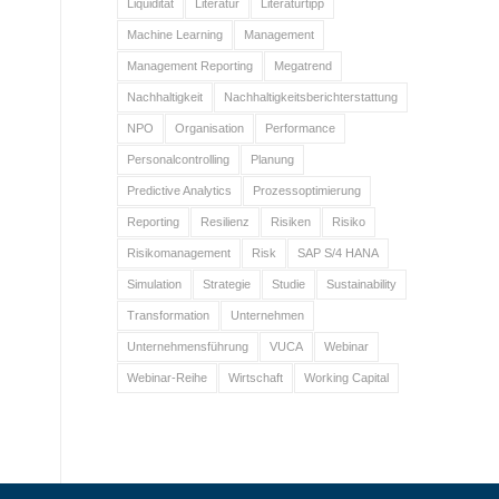
Liquidität
Literatur
Literaturtipp
Machine Learning
Management
Management Reporting
Megatrend
Nachhaltigkeit
Nachhaltigkeitsberichterstattung
NPO
Organisation
Performance
Personalcontrolling
Planung
Predictive Analytics
Prozessoptimierung
Reporting
Resilienz
Risiken
Risiko
Risikomanagement
Risk
SAP S/4 HANA
Simulation
Strategie
Studie
Sustainability
Transformation
Unternehmen
Unternehmensführung
VUCA
Webinar
Webinar-Reihe
Wirtschaft
Working Capital