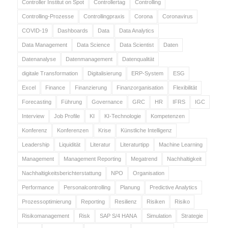
Controller Institut on Spot
Controllertag
Controlling
Controlling-Prozesse
Controllingpraxis
Corona
Coronavirus
COVID-19
Dashboards
Data
Data Analytics
Data Management
Data Science
Data Scientist
Daten
Datenanalyse
Datenmanagement
Datenqualität
digitale Transformation
Digitalisierung
ERP-System
ESG
Excel
Finance
Finanzierung
Finanzorganisation
Flexibilität
Forecasting
Führung
Governance
GRC
HR
IFRS
IGC
Interview
Job Profile
KI
KI-Technologie
Kompetenzen
Konferenz
Konferenzen
Krise
Künstliche Intelligenz
Leadership
Liquidität
Literatur
Literaturtipp
Machine Learning
Management
Management Reporting
Megatrend
Nachhaltigkeit
Nachhaltigkeitsberichterstattung
NPO
Organisation
Performance
Personalcontrolling
Planung
Predictive Analytics
Prozessoptimierung
Reporting
Resilienz
Risiken
Risiko
Risikomanagement
Risk
SAP S/4 HANA
Simulation
Strategie