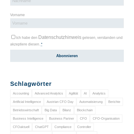
Vorname
Datenschutzhinweis
Ich habe den
gelesen, verstanden und
akzeptiere diesen.
*
Schlagwörter
Accounting
Advanced Analytics
Agilität
AI
Analytics
Artificial Intelligence
Austrian CFO Day
Automatisierung
Berichte
Betriebswirtschaft
Big Data
Bilanz
Blockchain
Business Intelligence
Business Partner
CFO
CFO-Organisation
CFOaktuell
ChatGPT
Compliance
Controller