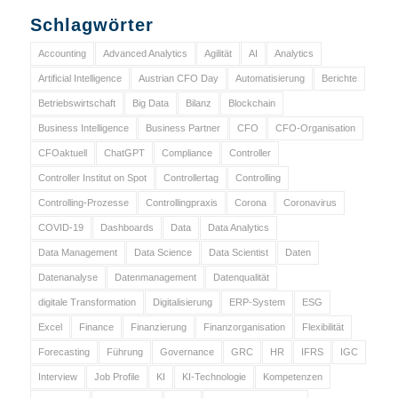
Schlagwörter
Accounting
Advanced Analytics
Agilität
AI
Analytics
Artificial Intelligence
Austrian CFO Day
Automatisierung
Berichte
Betriebswirtschaft
Big Data
Bilanz
Blockchain
Business Intelligence
Business Partner
CFO
CFO-Organisation
CFOaktuell
ChatGPT
Compliance
Controller
Controller Institut on Spot
Controllertag
Controlling
Controlling-Prozesse
Controllingpraxis
Corona
Coronavirus
COVID-19
Dashboards
Data
Data Analytics
Data Management
Data Science
Data Scientist
Daten
Datenanalyse
Datenmanagement
Datenqualität
digitale Transformation
Digitalisierung
ERP-System
ESG
Excel
Finance
Finanzierung
Finanzorganisation
Flexibilität
Forecasting
Führung
Governance
GRC
HR
IFRS
IGC
Interview
Job Profile
KI
KI-Technologie
Kompetenzen