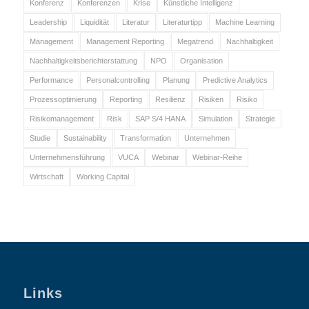
Konferenz
Konferenzen
Krise
Künstliche Intelligenz
Leadership
Liquidität
Literatur
Literaturtipp
Machine Learning
Management
Management Reporting
Megatrend
Nachhaltigkeit
Nachhaltigkeitsberichterstattung
NPO
Organisation
Performance
Personalcontrolling
Planung
Predictive Analytics
Prozessoptimierung
Reporting
Resilienz
Risiken
Risiko
Risikomanagement
Risk
SAP S/4 HANA
Simulation
Strategie
Studie
Sustainability
Transformation
Unternehmen
Unternehmensführung
VUCA
Webinar
Webinar-Reihe
Wirtschaft
Working Capital
Links