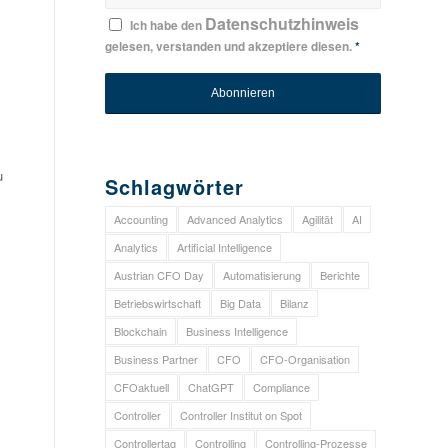
Datenschutzhinweis
Ich habe den
gelesen, verstanden und akzeptiere diesen.
*
u
Schlagwörter
Accounting
Advanced Analytics
Agilität
AI
Analytics
Artificial Intelligence
Austrian CFO Day
Automatisierung
Berichte
Betriebswirtschaft
Big Data
Bilanz
Blockchain
Business Intelligence
Business Partner
CFO
CFO-Organisation
CFOaktuell
ChatGPT
Compliance
Controller
Controller Institut on Spot
Controllertag
Controlling
Controlling-Prozesse