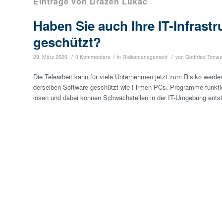
Einträge von Drazen Lukac
Haben Sie auch Ihre IT-Infrast
geschützt?
/
/
/
29. März 2020
0 Kommentare
in
Risikomanagement
von
Gottfried Tonw
Die Telearbeit kann für viele Unternehmen jetzt zum Risiko werden
derselben Software geschützt wie Firmen-PCs. Programme funktion
lösen und dabei können Schwachstellen in der IT-Umgebung ents