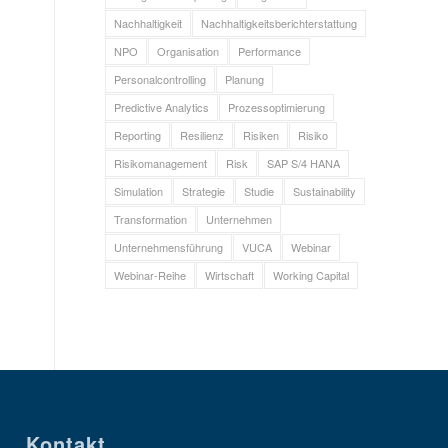
Nachhaltigkeit
Nachhaltigkeitsberichterstattung
NPO
Organisation
Performance
Personalcontrolling
Planung
Predictive Analytics
Prozessoptimierung
Reporting
Resilienz
Risiken
Risiko
Risikomanagement
Risk
SAP S/4 HANA
Simulation
Strategie
Studie
Sustainability
Transformation
Unternehmen
Unternehmensführung
VUCA
Webinar
Webinar-Reihe
Wirtschaft
Working Capital
Kontakt