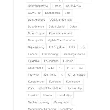
Controllingpraxis
Corona
Coronavirus
COVID-19
Dashboards
Data
Data Analytics
Data Management
Data Science
Data Scientist
Daten
Datenanalyse
Datenmanagement
Datenqualität
digitale Transformation
Digitalisierung
ERP-System
ESG
Excel
Finance
Finanzierung
Finanzorganisation
Flexibilität
Forecasting
Führung
Governance
GRC
HR
IFRS
IGC
Interview
Job Profile
KI
KI-Technologie
Kompetenzen
Konferenz
Konferenzen
Krise
Künstliche Intelligenz
Leadership
Liquidität
Literatur
Literaturtipp
Machine Learning
Management
Management Reporting
Megatrend