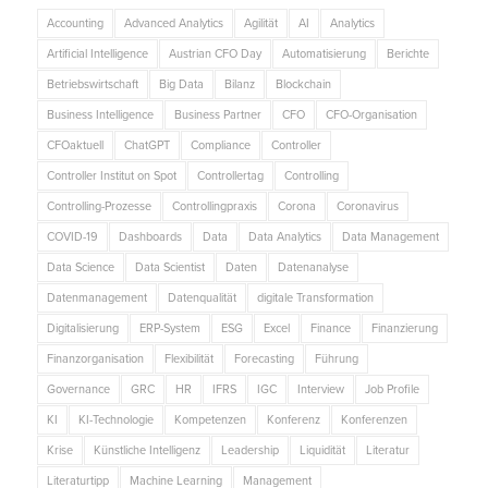
Accounting
Advanced Analytics
Agilität
AI
Analytics
Artificial Intelligence
Austrian CFO Day
Automatisierung
Berichte
Betriebswirtschaft
Big Data
Bilanz
Blockchain
Business Intelligence
Business Partner
CFO
CFO-Organisation
CFOaktuell
ChatGPT
Compliance
Controller
Controller Institut on Spot
Controllertag
Controlling
Controlling-Prozesse
Controllingpraxis
Corona
Coronavirus
COVID-19
Dashboards
Data
Data Analytics
Data Management
Data Science
Data Scientist
Daten
Datenanalyse
Datenmanagement
Datenqualität
digitale Transformation
Digitalisierung
ERP-System
ESG
Excel
Finance
Finanzierung
Finanzorganisation
Flexibilität
Forecasting
Führung
Governance
GRC
HR
IFRS
IGC
Interview
Job Profile
KI
KI-Technologie
Kompetenzen
Konferenz
Konferenzen
Krise
Künstliche Intelligenz
Leadership
Liquidität
Literatur
Literaturtipp
Machine Learning
Management