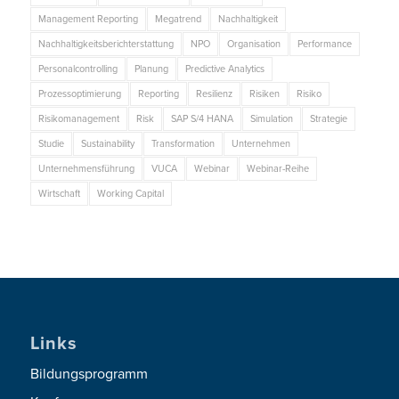
Management Reporting
Megatrend
Nachhaltigkeit
Nachhaltigkeitsberichterstattung
NPO
Organisation
Performance
Personalcontrolling
Planung
Predictive Analytics
Prozessoptimierung
Reporting
Resilienz
Risiken
Risiko
Risikomanagement
Risk
SAP S/4 HANA
Simulation
Strategie
Studie
Sustainability
Transformation
Unternehmen
Unternehmensführung
VUCA
Webinar
Webinar-Reihe
Wirtschaft
Working Capital
Links
Bildungsprogramm