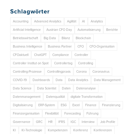
Schlagwörter
Accounting
Advanced Analytics
Agilität
AI
Analytics
Artificial Intelligence
Austrian CFO Day
Automatisierung
Berichte
Betriebswirtschaft
Big Data
Bilanz
Blockchain
Business Intelligence
Business Partner
CFO
CFO-Organisation
CFOaktuell
ChatGPT
Compliance
Controller
Controller Institut on Spot
Controllertag
Controlling
Controlling-Prozesse
Controllingpraxis
Corona
Coronavirus
COVID-19
Dashboards
Data
Data Analytics
Data Management
Data Science
Data Scientist
Daten
Datenanalyse
Datenmanagement
Datenqualität
digitale Transformation
Digitalisierung
ERP-System
ESG
Excel
Finance
Finanzierung
Finanzorganisation
Flexibilität
Forecasting
Führung
Governance
GRC
HR
IFRS
IGC
Interview
Job Profile
KI
KI-Technologie
Kompetenzen
Konferenz
Konferenzen