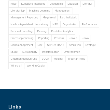
Krise
Künstliche Intelligenz
Leadership
Liquidität
Literatur
Literaturtipp
Machine Learning
Management
Management Reporting
Megatrend
Nachhaltigkeit
Nachhaltigkeitsberichterstattung
NPO
Organisation
Performance
Personalcontrolling
Planung
Predictive Analytics
Prozessoptimierung
Reporting
Resilienz
Risiken
Risiko
Risikomanagement
Risk
SAP S/4 HANA
Simulation
Strategie
Studie
Sustainability
Transformation
Unternehmen
Unternehmensführung
VUCA
Webinar
Webinar-Reihe
Wirtschaft
Working Capital
Links