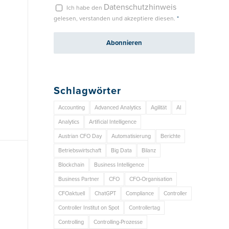
Datenschutzhinweis
Ich habe den
gelesen, verstanden und akzeptiere diesen.
*
Schlagwörter
Accounting
Advanced Analytics
Agilität
AI
Analytics
Artificial Intelligence
Austrian CFO Day
Automatisierung
Berichte
Betriebswirtschaft
Big Data
Bilanz
Blockchain
Business Intelligence
Business Partner
CFO
CFO-Organisation
CFOaktuell
ChatGPT
Compliance
Controller
Controller Institut on Spot
Controllertag
Controlling
Controlling-Prozesse