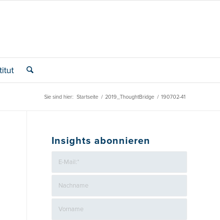
itut
Sie sind hier:
Startseite
/
2019_ThoughtBridge
/
190702-41
Insights abonnieren