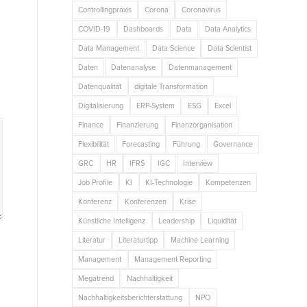
Controllingpraxis
Corona
Coronavirus
COVID-19
Dashboards
Data
Data Analytics
Data Management
Data Science
Data Scientist
Daten
Datenanalyse
Datenmanagement
Datenqualität
digitale Transformation
Digitalisierung
ERP-System
ESG
Excel
Finance
Finanzierung
Finanzorganisation
Flexibilität
Forecasting
Führung
Governance
GRC
HR
IFRS
IGC
Interview
Job Profile
KI
KI-Technologie
Kompetenzen
Konferenz
Konferenzen
Krise
Künstliche Intelligenz
Leadership
Liquidität
Literatur
Literaturtipp
Machine Learning
Management
Management Reporting
Megatrend
Nachhaltigkeit
Nachhaltigkeitsberichterstattung
NPO