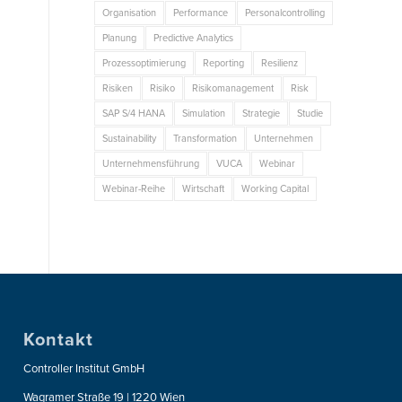
Organisation
Performance
Personalcontrolling
Planung
Predictive Analytics
Prozessoptimierung
Reporting
Resilienz
Risiken
Risiko
Risikomanagement
Risk
SAP S/4 HANA
Simulation
Strategie
Studie
Sustainability
Transformation
Unternehmen
Unternehmensführung
VUCA
Webinar
Webinar-Reihe
Wirtschaft
Working Capital
Kontakt
Controller Institut GmbH
Wagramer Straße 19 | 1220 Wien