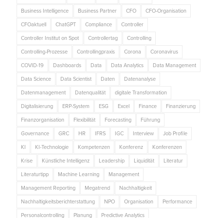
Business Intelligence
Business Partner
CFO
CFO-Organisation
CFOaktuell
ChatGPT
Compliance
Controller
Controller Institut on Spot
Controllertag
Controlling
Controlling-Prozesse
Controllingpraxis
Corona
Coronavirus
COVID-19
Dashboards
Data
Data Analytics
Data Management
Data Science
Data Scientist
Daten
Datenanalyse
Datenmanagement
Datenqualität
digitale Transformation
Digitalisierung
ERP-System
ESG
Excel
Finance
Finanzierung
Finanzorganisation
Flexibilität
Forecasting
Führung
Governance
GRC
HR
IFRS
IGC
Interview
Job Profile
KI
KI-Technologie
Kompetenzen
Konferenz
Konferenzen
Krise
Künstliche Intelligenz
Leadership
Liquidität
Literatur
Literaturtipp
Machine Learning
Management
Management Reporting
Megatrend
Nachhaltigkeit
Nachhaltigkeitsberichterstattung
NPO
Organisation
Performance
Personalcontrolling
Planung
Predictive Analytics