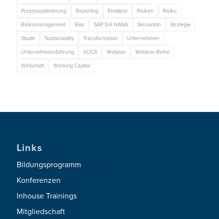
Prozessoptimierung
Reporting
Resilienz
Risiken
Risiko
Risikomanagement
Risk
SAP S/4 HANA
Simulation
Strategie
Studie
Sustainability
Transformation
Unternehmen
Unternehmensführung
VUCA
Webinar
Webinar-Reihe
Wirtschaft
Working Capital
Links
Bildungsprogramm
Konferenzen
Inhouse Trainings
Mitgliedschaft