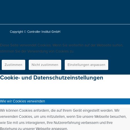
Copyright © Controller Institut GmbH
Diese Seite verwendet Cookies. Wenn Sie weiterhin auf der Webseite surfen,
stimmen Sie der Verwendung von Cookies zu.
Zustimmen
Nicht zustimmen
Einstellungen anpassen
Cookie- und Datenschutzeinstellungen
Wie wir Cookies verwenden
Wir können Cookies anfordern, die auf Ihrem Gerät eingestellt werden. Wir
verwenden Cookies, um uns mitzuteilen, wenn Sie unsere Webseite besuchen,
wie Sie mit uns interagieren, Ihre Nutzererfahrung verbessern und Ihre
Beziehung zu unserer Webseite anpassen.