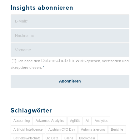
Insights abonnieren
Datenschutzhinweis
Ich habe den
gelesen, verstanden und
akzeptiere diesen.
*
Schlagwörter
Accounting
Advanced Analytics
Agilität
AI
Analytics
Artificial Intelligence
Austrian CFO Day
Automatisierung
Berichte
Betriebswirtschaft
Big Data
Bilanz
Blockchain