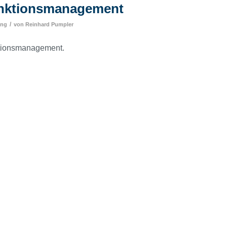
unktionsmanagement
/
ing
von
Reinhard Pumpler
ktionsmanagement.