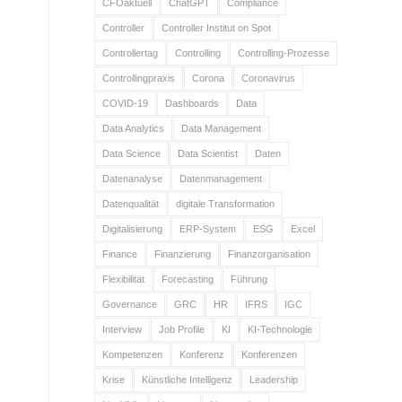
CFOaktuell
ChatGPT
Compliance
Controller
Controller Institut on Spot
Controllertag
Controlling
Controlling-Prozesse
Controllingpraxis
Corona
Coronavirus
COVID-19
Dashboards
Data
Data Analytics
Data Management
Data Science
Data Scientist
Daten
Datenanalyse
Datenmanagement
Datenqualität
digitale Transformation
Digitalisierung
ERP-System
ESG
Excel
Finance
Finanzierung
Finanzorganisation
Flexibilität
Forecasting
Führung
Governance
GRC
HR
IFRS
IGC
Interview
Job Profile
KI
KI-Technologie
Kompetenzen
Konferenz
Konferenzen
Krise
Künstliche Intelligenz
Leadership