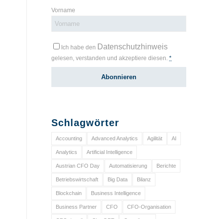
Vorname
Datenschutzhinweis
Ich habe den
gelesen, verstanden und akzeptiere diesen.
*
Schlagwörter
Accounting
Advanced Analytics
Agilität
AI
Analytics
Artificial Intelligence
Austrian CFO Day
Automatisierung
Berichte
Betriebswirtschaft
Big Data
Bilanz
Blockchain
Business Intelligence
Business Partner
CFO
CFO-Organisation