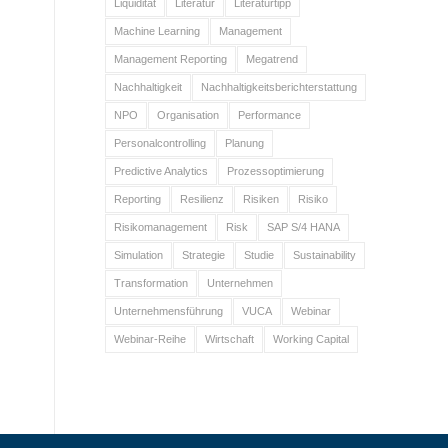
Liquidität
Literatur
Literaturtipp
Machine Learning
Management
Management Reporting
Megatrend
Nachhaltigkeit
Nachhaltigkeitsberichterstattung
NPO
Organisation
Performance
Personalcontrolling
Planung
Predictive Analytics
Prozessoptimierung
Reporting
Resilienz
Risiken
Risiko
Risikomanagement
Risk
SAP S/4 HANA
Simulation
Strategie
Studie
Sustainability
Transformation
Unternehmen
Unternehmensführung
VUCA
Webinar
Webinar-Reihe
Wirtschaft
Working Capital