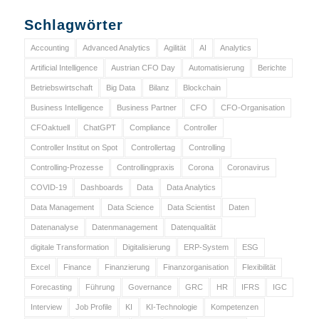
Schlagwörter
Accounting
Advanced Analytics
Agilität
AI
Analytics
Artificial Intelligence
Austrian CFO Day
Automatisierung
Berichte
Betriebswirtschaft
Big Data
Bilanz
Blockchain
Business Intelligence
Business Partner
CFO
CFO-Organisation
CFOaktuell
ChatGPT
Compliance
Controller
Controller Institut on Spot
Controllertag
Controlling
Controlling-Prozesse
Controllingpraxis
Corona
Coronavirus
COVID-19
Dashboards
Data
Data Analytics
Data Management
Data Science
Data Scientist
Daten
Datenanalyse
Datenmanagement
Datenqualität
digitale Transformation
Digitalisierung
ERP-System
ESG
Excel
Finance
Finanzierung
Finanzorganisation
Flexibilität
Forecasting
Führung
Governance
GRC
HR
IFRS
IGC
Interview
Job Profile
KI
KI-Technologie
Kompetenzen