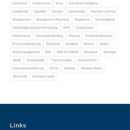
Konferenz
Konferenzen
Krise
Künstliche Intelligenz
Leadership
Liquidität
Literatur
Literaturtipp
Machine Learning
Management
Management Reporting
Megatrend
Nachhaltigkeit
Nachhaltigkeitsberichterstattung
NPO
Organisation
Performance
Personalcontrolling
Planung
Predictive Analytics
Prozessoptimierung
Reporting
Resilienz
Risiken
Risiko
Risikomanagement
Risk
SAP S/4 HANA
Simulation
Strategie
Studie
Sustainability
Transformation
Unternehmen
Unternehmensführung
VUCA
Webinar
Webinar-Reihe
Wirtschaft
Working Capital
Links