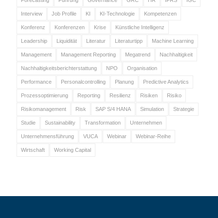
Interview
Job Profile
KI
KI-Technologie
Kompetenzen
Konferenz
Konferenzen
Krise
Künstliche Intelligenz
Leadership
Liquidität
Literatur
Literaturtipp
Machine Learning
Management
Management Reporting
Megatrend
Nachhaltigkeit
Nachhaltigkeitsberichterstattung
NPO
Organisation
Performance
Personalcontrolling
Planung
Predictive Analytics
Prozessoptimierung
Reporting
Resilienz
Risiken
Risiko
Risikomanagement
Risk
SAP S/4 HANA
Simulation
Strategie
Studie
Sustainability
Transformation
Unternehmen
Unternehmensführung
VUCA
Webinar
Webinar-Reihe
Wirtschaft
Working Capital