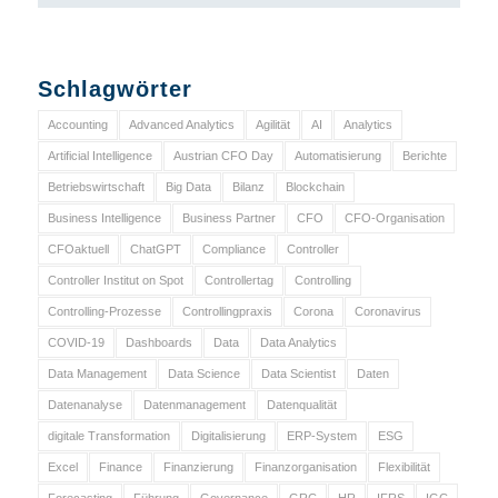
Schlagwörter
Accounting
Advanced Analytics
Agilität
AI
Analytics
Artificial Intelligence
Austrian CFO Day
Automatisierung
Berichte
Betriebswirtschaft
Big Data
Bilanz
Blockchain
Business Intelligence
Business Partner
CFO
CFO-Organisation
CFOaktuell
ChatGPT
Compliance
Controller
Controller Institut on Spot
Controllertag
Controlling
Controlling-Prozesse
Controllingpraxis
Corona
Coronavirus
COVID-19
Dashboards
Data
Data Analytics
Data Management
Data Science
Data Scientist
Daten
Datenanalyse
Datenmanagement
Datenqualität
digitale Transformation
Digitalisierung
ERP-System
ESG
Excel
Finance
Finanzierung
Finanzorganisation
Flexibilität
Forecasting
Führung
Governance
GRC
HR
IFRS
IGC