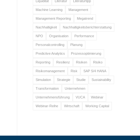
Liquidität
Literatur
Literaturtipp
Machine Learning
Management
Management Reporting
Megatrend
Nachhaltigkeit
Nachhaltigkeitsberichterstattung
NPO
Organisation
Performance
Personalcontrolling
Planung
Predictive Analytics
Prozessoptimierung
Reporting
Resilienz
Risiken
Risiko
Risikomanagement
Risk
SAP S/4 HANA
Simulation
Strategie
Studie
Sustainability
Transformation
Unternehmen
Unternehmensführung
VUCA
Webinar
Webinar-Reihe
Wirtschaft
Working Capital