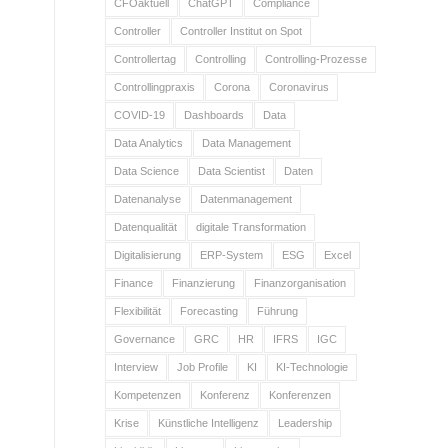
CFOaktuell
ChatGPT
Compliance
Controller
Controller Institut on Spot
Controllertag
Controlling
Controlling-Prozesse
Controllingpraxis
Corona
Coronavirus
COVID-19
Dashboards
Data
Data Analytics
Data Management
Data Science
Data Scientist
Daten
Datenanalyse
Datenmanagement
Datenqualität
digitale Transformation
Digitalisierung
ERP-System
ESG
Excel
Finance
Finanzierung
Finanzorganisation
Flexibilität
Forecasting
Führung
Governance
GRC
HR
IFRS
IGC
Interview
Job Profile
KI
KI-Technologie
Kompetenzen
Konferenz
Konferenzen
Krise
Künstliche Intelligenz
Leadership