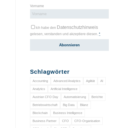
Vorname
Datenschutzhinweis
Ich habe den
gelesen, verstanden und akzeptiere diesen.
*
Schlagwörter
Accounting
Advanced Analytics
Agilität
AI
Analytics
Artificial Intelligence
Austrian CFO Day
Automatisierung
Berichte
Betriebswirtschaft
Big Data
Bilanz
Blockchain
Business Intelligence
Business Partner
CFO
CFO-Organisation