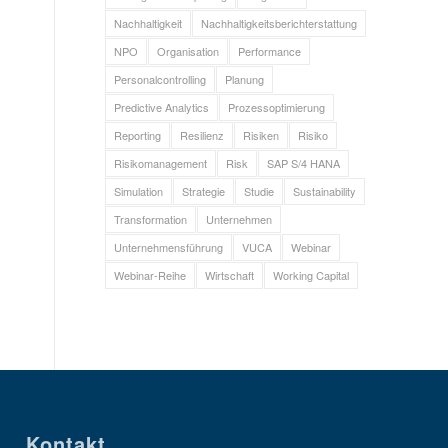
Nachhaltigkeit
Nachhaltigkeitsberichterstattung
NPO
Organisation
Performance
Personalcontrolling
Planung
Predictive Analytics
Prozessoptimierung
Reporting
Resilienz
Risiken
Risiko
Risikomanagement
Risk
SAP S/4 HANA
Simulation
Strategie
Studie
Sustainability
Transformation
Unternehmen
Unternehmensführung
VUCA
Webinar
Webinar-Reihe
Wirtschaft
Working Capital
Kontakt