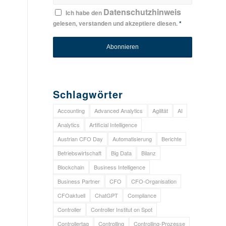
Datenschutzhinweis
Ich habe den
gelesen, verstanden und akzeptiere diesen.
*
Schlagwörter
Accounting
Advanced Analytics
Agilität
AI
Analytics
Artificial Intelligence
Austrian CFO Day
Automatisierung
Berichte
Betriebswirtschaft
Big Data
Bilanz
Blockchain
Business Intelligence
Business Partner
CFO
CFO-Organisation
CFOaktuell
ChatGPT
Compliance
Controller
Controller Institut on Spot
Controllertag
Controlling
Controlling-Prozesse