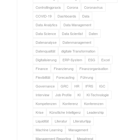
Controllingpraxis
Corona
Coronavirus
COVID-19
Dashboards
Data
Data Analytics
Data Management
Data Science
Data Scientist
Daten
Datenanalyse
Datenmanagement
Datenqualität
digitale Transformation
Digitalisierung
ERP-System
ESG
Excel
Finance
Finanzierung
Finanzorganisation
Flexibilität
Forecasting
Führung
Governance
GRC
HR
IFRS
IGC
Interview
Job Profile
KI
KI-Technologie
Kompetenzen
Konferenz
Konferenzen
Krise
Künstliche Intelligenz
Leadership
Liquidität
Literatur
Literaturtipp
Machine Learning
Management
Management Reporting
Megatrend