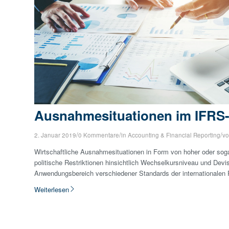
Ausnahmesituationen im IFRS
/
/
/
2. Januar 2019
0 Kommentare
in
Accounting & Financial Reporting
v
Wirtschaftliche Ausnahmesituationen in Form von hoher oder soga
politische Restriktionen hinsichtlich Wechselkursniveau und Devis
Anwendungsbereich verschiedener Standards der internationalen
Weiterlesen