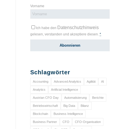
Vorname
Datenschutzhinweis
Ich habe den
gelesen, verstanden und akzeptiere diesen.
*
Schlagwörter
Accounting
Advanced Analytics
Agilität
AI
Analytics
Artificial Intelligence
Austrian CFO Day
Automatisierung
Berichte
Betriebswirtschaft
Big Data
Bilanz
Blockchain
Business Intelligence
Business Partner
CFO
CFO-Organisation