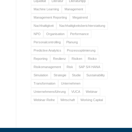
Liquidität
Literatur
Literaturtipp
Machine Learning
Management
Management Reporting
Megatrend
Nachhaltigkeit
Nachhaltigkeitsberichterstattung
NPO
Organisation
Performance
Personalcontrolling
Planung
Predictive Analytics
Prozessoptimierung
Reporting
Resilienz
Risiken
Risiko
Risikomanagement
Risk
SAP S/4 HANA
Simulation
Strategie
Studie
Sustainability
Transformation
Unternehmen
Unternehmensführung
VUCA
Webinar
Webinar-Reihe
Wirtschaft
Working Capital