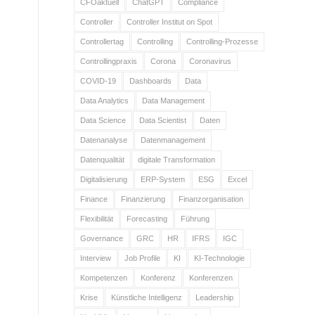
CFOaktuell
ChatGPT
Compliance
Controller
Controller Institut on Spot
Controllertag
Controlling
Controlling-Prozesse
Controllingpraxis
Corona
Coronavirus
COVID-19
Dashboards
Data
Data Analytics
Data Management
Data Science
Data Scientist
Daten
Datenanalyse
Datenmanagement
Datenqualität
digitale Transformation
Digitalisierung
ERP-System
ESG
Excel
Finance
Finanzierung
Finanzorganisation
Flexibilität
Forecasting
Führung
Governance
GRC
HR
IFRS
IGC
Interview
Job Profile
KI
KI-Technologie
Kompetenzen
Konferenz
Konferenzen
Krise
Künstliche Intelligenz
Leadership