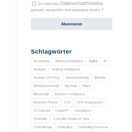
Datenschutzhinweis
Ich habe den
gelesen, verstanden und akzeptiere diesen.
*
Schlagwörter
Accounting
Advanced Analytics
Agilität
AI
Analytics
Artificial Intelligence
Austrian CFO Day
Automatisierung
Berichte
Betriebswirtschaft
Big Data
Bilanz
Blockchain
Business Intelligence
Business Partner
CFO
CFO-Organisation
CFOaktuell
ChatGPT
Compliance
Controller
Controller Institut on Spot
Controllertag
Controlling
Controlling-Prozesse