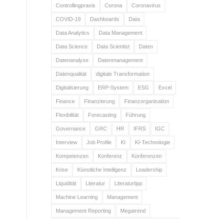
Controllingpraxis
Corona
Coronavirus
COVID-19
Dashboards
Data
Data Analytics
Data Management
Data Science
Data Scientist
Daten
Datenanalyse
Datenmanagement
Datenqualität
digitale Transformation
Digitalisierung
ERP-System
ESG
Excel
Finance
Finanzierung
Finanzorganisation
Flexibilität
Forecasting
Führung
Governance
GRC
HR
IFRS
IGC
Interview
Job Profile
KI
KI-Technologie
Kompetenzen
Konferenz
Konferenzen
Krise
Künstliche Intelligenz
Leadership
Liquidität
Literatur
Literaturtipp
Machine Learning
Management
Management Reporting
Megatrend