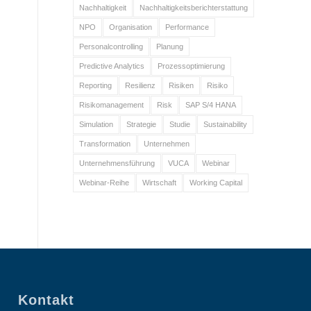
Nachhaltigkeit
Nachhaltigkeitsberichterstattung
NPO
Organisation
Performance
Personalcontrolling
Planung
Predictive Analytics
Prozessoptimierung
Reporting
Resilienz
Risiken
Risiko
Risikomanagement
Risk
SAP S/4 HANA
Simulation
Strategie
Studie
Sustainability
Transformation
Unternehmen
Unternehmensführung
VUCA
Webinar
Webinar-Reihe
Wirtschaft
Working Capital
Kontakt