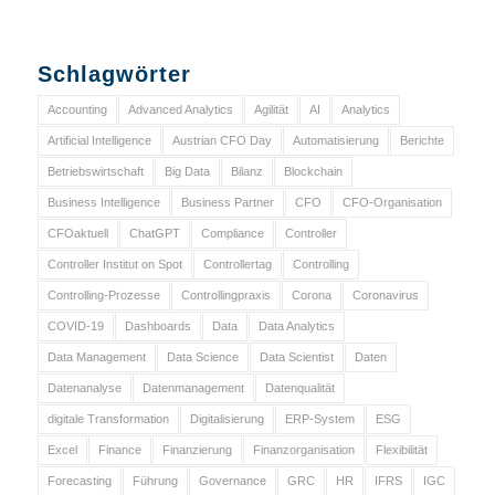
Schlagwörter
Accounting
Advanced Analytics
Agilität
AI
Analytics
Artificial Intelligence
Austrian CFO Day
Automatisierung
Berichte
Betriebswirtschaft
Big Data
Bilanz
Blockchain
Business Intelligence
Business Partner
CFO
CFO-Organisation
CFOaktuell
ChatGPT
Compliance
Controller
Controller Institut on Spot
Controllertag
Controlling
Controlling-Prozesse
Controllingpraxis
Corona
Coronavirus
COVID-19
Dashboards
Data
Data Analytics
Data Management
Data Science
Data Scientist
Daten
Datenanalyse
Datenmanagement
Datenqualität
digitale Transformation
Digitalisierung
ERP-System
ESG
Excel
Finance
Finanzierung
Finanzorganisation
Flexibilität
Forecasting
Führung
Governance
GRC
HR
IFRS
IGC