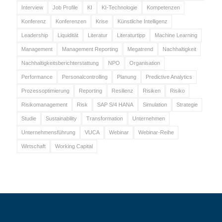
Interview
Job Profile
KI
KI-Technologie
Kompetenzen
Konferenz
Konferenzen
Krise
Künstliche Intelligenz
Leadership
Liquidität
Literatur
Literaturtipp
Machine Learning
Management
Management Reporting
Megatrend
Nachhaltigkeit
Nachhaltigkeitsberichterstattung
NPO
Organisation
Performance
Personalcontrolling
Planung
Predictive Analytics
Prozessoptimierung
Reporting
Resilienz
Risiken
Risiko
Risikomanagement
Risk
SAP S/4 HANA
Simulation
Strategie
Studie
Sustainability
Transformation
Unternehmen
Unternehmensführung
VUCA
Webinar
Webinar-Reihe
Wirtschaft
Working Capital