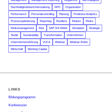
Management
Management Reporting
Megatrend
Nachhaltigkeit
Nachhaltigkeitsberichterstattung
NPO
Organisation
Performance
Personalcontrolling
Planung
Predictive Analytics
Prozessoptimierung
Reporting
Resilienz
Risiken
Risiko
Risikomanagement
Risk
SAP S/4 HANA
Simulation
Strategie
Studie
Sustainability
Transformation
Unternehmen
Unternehmensführung
VUCA
Webinar
Webinar-Reihe
Wirtschaft
Working Capital
LINKS
Bildungsprogramm
Konferenzen