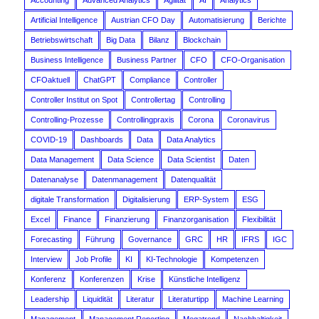
Accounting
Advanced Analytics
Agilität
AI
Analytics
Artificial Intelligence
Austrian CFO Day
Automatisierung
Berichte
Betriebswirtschaft
Big Data
Bilanz
Blockchain
Business Intelligence
Business Partner
CFO
CFO-Organisation
CFOaktuell
ChatGPT
Compliance
Controller
Controller Institut on Spot
Controllertag
Controlling
Controlling-Prozesse
Controllingpraxis
Corona
Coronavirus
COVID-19
Dashboards
Data
Data Analytics
Data Management
Data Science
Data Scientist
Daten
Datenanalyse
Datenmanagement
Datenqualität
digitale Transformation
Digitalisierung
ERP-System
ESG
Excel
Finance
Finanzierung
Finanzorganisation
Flexibilität
Forecasting
Führung
Governance
GRC
HR
IFRS
IGC
Interview
Job Profile
KI
KI-Technologie
Kompetenzen
Konferenz
Konferenzen
Krise
Künstliche Intelligenz
Leadership
Liquidität
Literatur
Literaturtipp
Machine Learning