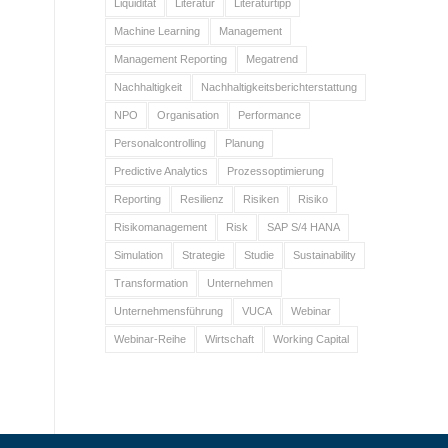
Liquidität
Literatur
Literaturtipp
Machine Learning
Management
Management Reporting
Megatrend
Nachhaltigkeit
Nachhaltigkeitsberichterstattung
NPO
Organisation
Performance
Personalcontrolling
Planung
Predictive Analytics
Prozessoptimierung
Reporting
Resilienz
Risiken
Risiko
Risikomanagement
Risk
SAP S/4 HANA
Simulation
Strategie
Studie
Sustainability
Transformation
Unternehmen
Unternehmensführung
VUCA
Webinar
Webinar-Reihe
Wirtschaft
Working Capital