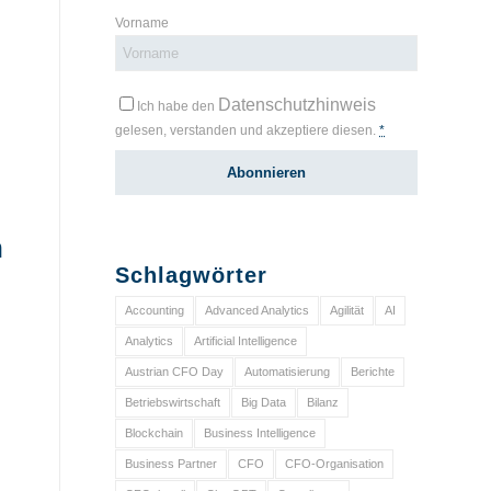
Vorname
Datenschutzhinweis
Ich habe den
gelesen, verstanden und akzeptiere diesen.
*
n
Schlagwörter
Accounting
Advanced Analytics
Agilität
AI
Analytics
Artificial Intelligence
Austrian CFO Day
Automatisierung
Berichte
Betriebswirtschaft
Big Data
Bilanz
Blockchain
Business Intelligence
Business Partner
CFO
CFO-Organisation