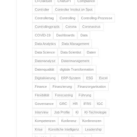
CFOaktuell
ChatGPT
Compliance
Controller
Controller Institut on Spot
Controllertag
Controlling
Controlling-Prozesse
Controllingpraxis
Corona
Coronavirus
COVID-19
Dashboards
Data
Data Analytics
Data Management
Data Science
Data Scientist
Daten
Datenanalyse
Datenmanagement
Datenqualität
digitale Transformation
Digitalisierung
ERP-System
ESG
Excel
Finance
Finanzierung
Finanzorganisation
Flexibilität
Forecasting
Führung
Governance
GRC
HR
IFRS
IGC
Interview
Job Profile
KI
KI-Technologie
Kompetenzen
Konferenz
Konferenzen
Krise
Künstliche Intelligenz
Leadership