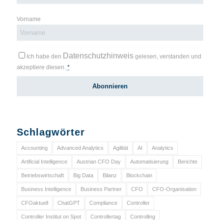
Vorname
Datenschutzhinweis
Ich habe den
gelesen, verstanden und
akzeptiere diesen.
*
Schlagwörter
Accounting
Advanced Analytics
Agilität
AI
Analytics
Artificial Intelligence
Austrian CFO Day
Automatisierung
Berichte
Betriebswirtschaft
Big Data
Bilanz
Blockchain
Business Intelligence
Business Partner
CFO
CFO-Organisation
CFOaktuell
ChatGPT
Compliance
Controller
Controller Institut on Spot
Controllertag
Controlling