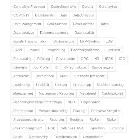
Controlling-Prozesse
Controllingpraxis
Corona
Coronavirus
COVID-19
Dashboards
Data
Data Analytics
Data Management
Data Science
Data Scientist
Daten
Datenanalyse
Datenmanagement
Datenqualität
digitale Transformation
Digitalisierung
ERP-System
ESG
Excel
Finance
Finanzierung
Finanzorganisation
Flexibilität
Forecasting
Führung
Governance
GRC
HR
IFRS
IGC
Interview
Job Profile
KI
KI-Technologie
Kompetenzen
Konferenz
Konferenzen
Krise
Künstliche Intelligenz
Leadership
Liquidität
Literatur
Literaturtipp
Machine Learning
Management
Management Reporting
Megatrend
Nachhaltigkeit
Nachhaltigkeitsberichterstattung
NPO
Organisation
Performance
Personalcontrolling
Planung
Predictive Analytics
Prozessoptimierung
Reporting
Resilienz
Risiken
Risiko
Risikomanagement
Risk
SAP S/4 HANA
Simulation
Strategie
Studie
Sustainability
Transformation
Unternehmen