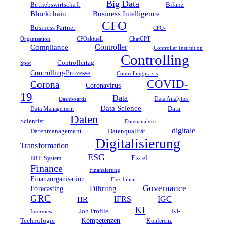
Big Data
Betriebswirtschaft
Bilanz
Blockchain
Business Intelligence
CFO
Business Partner
CFO-
CFOaktuell
ChatGPT
Organisation
Compliance
Controller
Controller Institut on
Controlling
Controllertag
Spot
Controlling-Prozesse
Controllingpraxis
COVID-
Corona
Coronavirus
19
Data
Data Analytics
Dashboards
Data Science
Data Management
Data
Daten
Scientist
Datenanalyse
digitale
Datenmanagement
Datenqualität
Digitalisierung
Transformation
ESG
Excel
ERP-System
Finance
Finanzierung
Finanzorganisation
Flexibilität
Governance
Führung
Forecasting
GRC
HR
IFRS
IGC
KI
KI-
Job Profile
Interview
Technologie
Kompetenzen
Konferenz