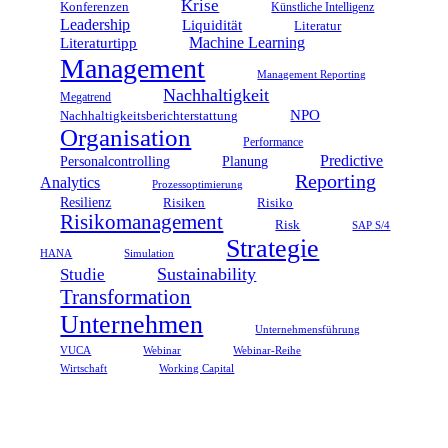
Krise
Konferenzen
Künstliche Intelligenz
Leadership
Liquidität
Literatur
Literaturtipp
Machine Learning
Management
Management Reporting
Nachhaltigkeit
Megatrend
NPO
Nachhaltigkeitsberichterstattung
Organisation
Performance
Predictive
Personalcontrolling
Planung
Reporting
Analytics
Prozessoptimierung
Resilienz
Risiken
Risiko
Risikomanagement
Risk
SAP S/4
Strategie
HANA
Simulation
Studie
Sustainability
Transformation
Unternehmen
Unternehmensführung
Webinar
VUCA
Webinar-Reihe
Wirtschaft
Working Capital